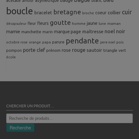
badge
acetate
asymetrique
blanc
amour
boucle
bretagne
cuir
collier
bracelet
coeur
broche
goutte
fleurs
jaune
fleur
homme
maman
décapsuleur
lune
noel
noir
mamie
marque page
maîtresse
manchette
marin
pendante
parure
octobre rose
orange
pois
papa
pere noel
porte clef
rouge
rose
sautoir
pompon
prénom
triangle
vert
école
CHERCHER UN PRODUIT…
Recherche
pour :
Recherche