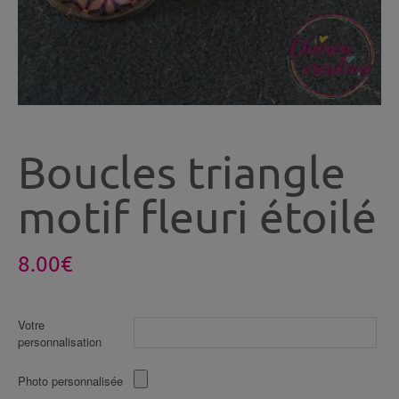
Boucles triangle
motif fleuri étoilé
8.00
€
Votre
personnalisation
Photo personnalisée