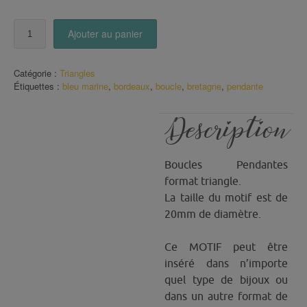
quantité
Ajouter au panier
de
Boucles
triangle
Catégorie :
Triangles
motif
Étiquettes :
bleu marine
,
bordeaux
,
boucle
,
bretagne
,
pendante
fleuri
étoilé
Description
Boucles Pendantes
format triangle.
La taille du motif est de
20mm de diamètre.
Ce MOTIF peut être
inséré dans n’importe
quel type de bijoux ou
dans un autre format de