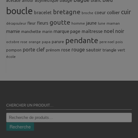
badge
acetate
asymetrique
blanc
amour
boucle
bretagne
cuir
collier
bracelet
coeur
broche
goutte
fleurs
jaune
fleur
homme
maman
décapsuleur
lune
noel
noir
mamie
marque page
maîtresse
manchette
marin
pendante
parure
octobre rose
orange
pois
papa
pere noel
porte clef
rouge
rose
sautoir
pompon
prénom
triangle
vert
école
CHERCHER UN PRODUIT…
Recherche
pour :
Recherche