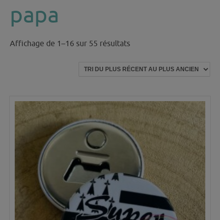
papa
Trié
Affichage de 1–16 sur 55 résultats
du
plus
récent
au
plus
ancien