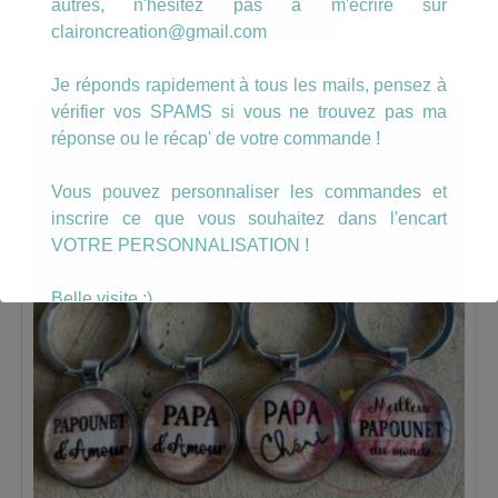
autres, n'hésitez pas à m'écrire sur
AJOUTER AU PANIER
claironcreation@gmail.com
Je réponds rapidement à tous les mails, pensez à
vérifier vos SPAMS si vous ne trouvez pas ma
réponse ou le récap' de votre commande !
Vous pouvez personnaliser les commandes et
inscrire ce que vous souhaitez dans l'encart
VOTRE PERSONNALISATION !
Belle visite :)