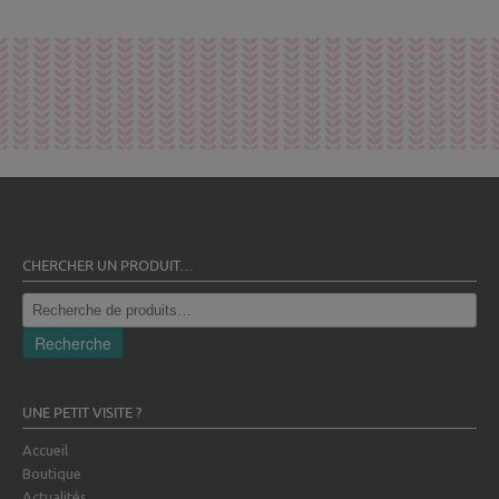
champ
vide.
CHERCHER UN PRODUIT…
Recherche
pour :
Recherche
UNE PETIT VISITE ?
Accueil
Boutique
Actualités