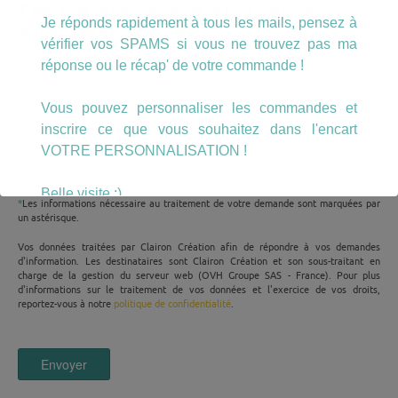
Je réponds rapidement à tous les mails, pensez à
vérifier vos SPAMS si vous ne trouvez pas ma
réponse ou le récap' de votre commande !
Vous pouvez personnaliser les commandes et
inscrire ce que vous souhaitez dans l'encart
VOTRE PERSONNALISATION !
Belle visite :)
*
Les informations nécessaire au traitement de votre demande sont marquées par
un astérisque.
Vos données traitées par Clairon Création afin de répondre à vos demandes
d'information. Les destinataires sont Clairon Création et son sous-traitant en
charge de la gestion du serveur web (OVH Groupe SAS - France). Pour plus
d'informations sur le traitement de vos données et l'exercice de vos droits,
reportez-vous à notre
politique de confidentialité
.
Veuillez
laisser
ce