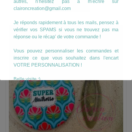
autres, n'hésitez pas à m'écrire sur
AJOUTER AU PANIER
claironcreation@gmail.com
Je réponds rapidement à tous les mails, pensez à
vérifier vos SPAMS si vous ne trouvez pas ma
réponse ou le récap' de votre commande !
Vous pouvez personnaliser les commandes et
inscrire ce que vous souhaitez dans l'encart
VOTRE PERSONNALISATION !
Belle visite :)