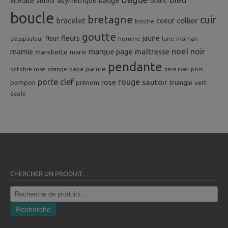
badge
acetate
asymetrique
blanc
amour
boucle
bretagne
cuir
collier
bracelet
coeur
broche
goutte
fleurs
jaune
fleur
homme
maman
décapsuleur
lune
noel
noir
mamie
marque page
maîtresse
manchette
marin
pendante
parure
octobre rose
orange
pois
papa
pere noel
porte clef
rouge
rose
sautoir
pompon
prénom
triangle
vert
école
CHERCHER UN PRODUIT…
Recherche
pour :
Recherche