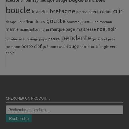
badge
acetate
asymetrique
blanc
amour
boucle
bretagne
cuir
collier
bracelet
coeur
broche
goutte
fleurs
jaune
fleur
homme
maman
décapsuleur
lune
noel
noir
mamie
marque page
maîtresse
manchette
marin
pendante
parure
octobre rose
orange
pois
papa
pere noel
porte clef
rouge
rose
sautoir
pompon
prénom
triangle
vert
école
CHERCHER UN PRODUIT…
Recherche
pour :
Recherche