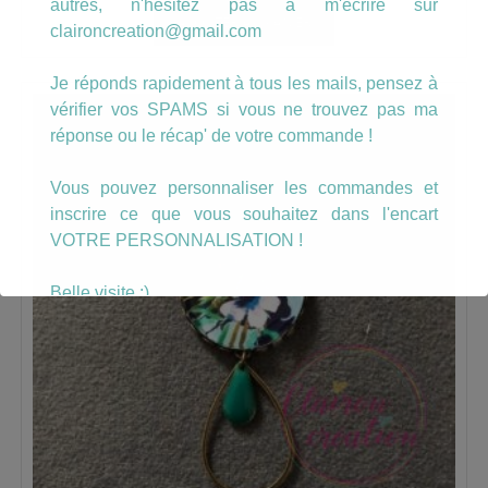
autres, n'hésitez pas à m'écrire sur
AJOUTER AU PANIER
claironcreation@gmail.com
Je réponds rapidement à tous les mails, pensez à
vérifier vos SPAMS si vous ne trouvez pas ma
réponse ou le récap' de votre commande !
Vous pouvez personnaliser les commandes et
inscrire ce que vous souhaitez dans l'encart
VOTRE PERSONNALISATION !
Belle visite :)