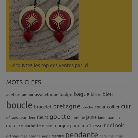
Découvrez les top des ventes
par ici
MOTS CLEFS
bague
bleu
badge
acetate
asymetrique
blanc
amour
boucle
bretagne
cuir
collier
bracelet
coeur
broche
goutte
fleurs
jaune
fleur
homme
maman
décapsuleur
lune
noel
noir
mamie
marque page
maîtresse
manchette
marin
pendante
parure
octobre rose
orange
pois
papa
pere noel