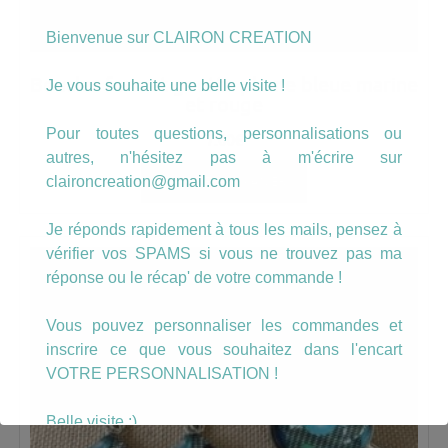
Bienvenue sur CLAIRON CREATION
Boucles format goutte plume bleue marine
Je vous souhaite une belle visite !
et rouge
Pour toutes questions, personnalisations ou
7.00
€
autres, n'hésitez pas à m'écrire sur
claironcreation@gmail.com
AJOUTER AU PANIER
Je réponds rapidement à tous les mails, pensez à
vérifier vos SPAMS si vous ne trouvez pas ma
réponse ou le récap' de votre commande !
Vous pouvez personnaliser les commandes et
inscrire ce que vous souhaitez dans l'encart
VOTRE PERSONNALISATION !
Belle visite :)