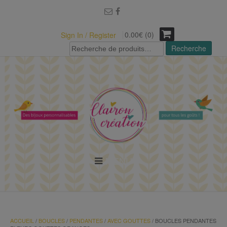
modal-check
0.00€ (0)
Sign In / Register
Recherche
Recherche
pour :
MENU
ACCUEIL
/
BOUCLES
/
PENDANTES
/
AVEC GOUTTES
/ BOUCLES PENDANTES