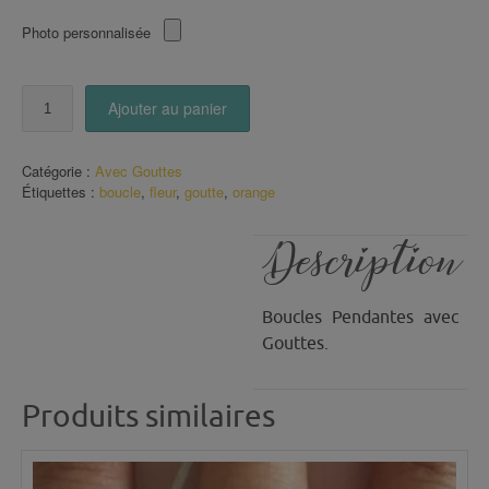
Photo personnalisée
quantité
Ajouter au panier
de
Boucles
pendantes
Catégorie :
Avec Gouttes
Fleurs
Étiquettes :
boucle
,
fleur
,
goutte
,
orange
gouttes
Oranges
Description
Boucles Pendantes avec
Gouttes.
Produits similaires