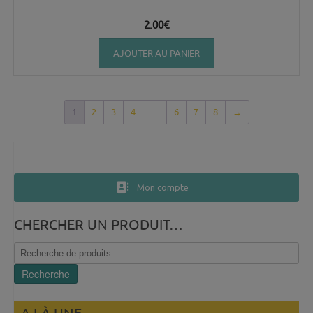
2.00
€
AJOUTER AU PANIER
1
2
3
4
…
6
7
8
→
Mon compte
CHERCHER UN PRODUIT…
Recherche
pour :
Recherche