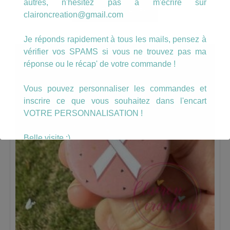
autres, n'hésitez pas à m'écrire sur
AJOUTER AU PANIER
claironcreation@gmail.com
Je réponds rapidement à tous les mails, pensez à
vérifier vos SPAMS si vous ne trouvez pas ma
réponse ou le récap' de votre commande !
Vous pouvez personnaliser les commandes et
inscrire ce que vous souhaitez dans l'encart
VOTRE PERSONNALISATION !
Belle visite :)