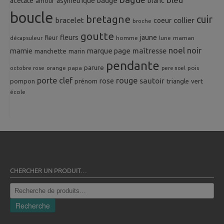
badge
acetate
asymetrique
blanc
amour
boucle
bretagne
cuir
collier
bracelet
coeur
broche
goutte
fleurs
jaune
fleur
homme
maman
décapsuleur
lune
noel
noir
mamie
marque page
maîtresse
manchette
marin
pendante
parure
octobre rose
orange
pois
papa
pere noel
porte clef
rouge
rose
sautoir
pompon
prénom
triangle
vert
école
CHERCHER UN PRODUIT…
Recherche
pour :
Recherche