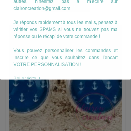
autres, n'hésitez pas à m'écrire sur
AJOUTER AU PANIER
claironcreation@gmail.com
Je réponds rapidement à tous les mails, pensez à
vérifier vos SPAMS si vous ne trouvez pas ma
réponse ou le récap' de votre commande !
Vous pouvez personnaliser les commandes et
inscrire ce que vous souhaitez dans l'encart
VOTRE PERSONNALISATION !
Belle visite :)