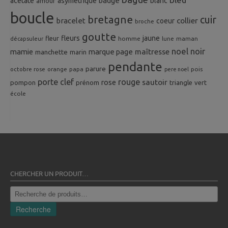
badge
acetate
asymetrique
blanc
amour
boucle
bretagne
cuir
collier
bracelet
coeur
broche
goutte
fleurs
jaune
fleur
homme
maman
décapsuleur
lune
noel
noir
mamie
marque page
maîtresse
manchette
marin
pendante
parure
octobre rose
orange
pois
papa
pere noel
porte clef
rouge
rose
sautoir
pompon
prénom
triangle
vert
école
CHERCHER UN PRODUIT…
Recherche
pour :
Recherche