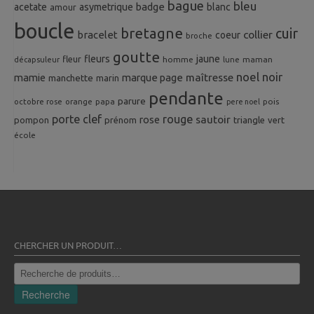
bague
bleu
badge
acetate
asymetrique
blanc
amour
boucle
bretagne
cuir
collier
bracelet
coeur
broche
goutte
fleurs
jaune
fleur
homme
maman
décapsuleur
lune
noel
noir
mamie
marque page
maîtresse
manchette
marin
pendante
parure
octobre rose
orange
pois
papa
pere noel
porte clef
rouge
rose
sautoir
pompon
prénom
triangle
vert
école
CHERCHER UN PRODUIT…
Recherche
pour :
Recherche