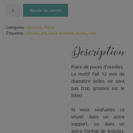
quantité
Ajouter au panier
de
Puces
d'oreilles
Catégories :
Boucles
,
Puces
zig
Étiquettes :
boucle
,
gris
,
puce d'oreilles
,
puces
,
rose
zag
rose
gris
Description
Paire de puces d’oreilles.
Le motif fait 12 mm de
diamètre (elles ne sont
pas trop grosses sur le
lobe)
Si vous souhaitez ce
visuel dans un autre
support, ou dans un
autre format de boucles,