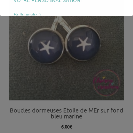
VOTRE PERSONNALISATION !
Belle visite :)
Boucles dormeuses Etoile de MEr sur fond
bleu marine
6.00
€