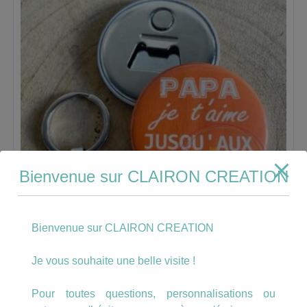
Bienvenue sur CLAIRON CREATION
Bienvenue sur CLAIRON CREATION
Lot décapsuleur magnétique + porte clé
Je vous souhaite une belle visite !
Papa (5)
10.00
€
Pour toutes questions, personnalisations ou