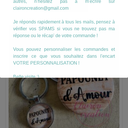
autres, n'hésitez pas à m'écrire sur
AJOUTER AU PANIER
claironcreation@gmail.com
Je réponds rapidement à tous les mails, pensez à
vérifier vos SPAMS si vous ne trouvez pas ma
réponse ou le récap' de votre commande !
Vous pouvez personnaliser les commandes et
inscrire ce que vous souhaitez dans l'encart
VOTRE PERSONNALISATION !
Belle visite :)