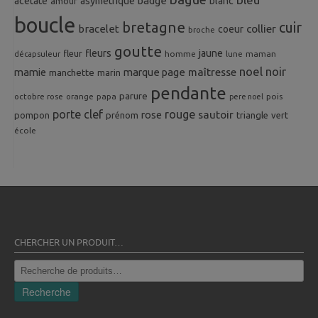
badge
acetate
asymetrique
blanc
amour
boucle
bretagne
cuir
collier
bracelet
coeur
broche
goutte
fleurs
jaune
fleur
homme
maman
décapsuleur
lune
noel
noir
mamie
marque page
maîtresse
manchette
marin
pendante
parure
octobre rose
orange
pois
papa
pere noel
porte clef
rouge
rose
sautoir
pompon
prénom
triangle
vert
école
CHERCHER UN PRODUIT…
Recherche
pour :
Recherche