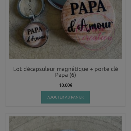
Lot décapsuleur magnétique + porte clé
Papa (6)
10.00
€
AJOUTER AU PANIER