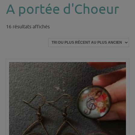
A portée d'Choeur
Trié
16 résultats affichés
du
plus
récent
au
plus
ancien