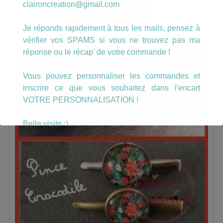
claironcreation@gmail.com
AJOUTER AU PANIER
Je réponds rapidement à tous les mails, pensez à
vérifier vos SPAMS si vous ne trouvez pas ma
réponse ou le récap' de votre commande !
Vous pouvez personnaliser les commandes et
inscrire ce que vous souhaitez dans l'encart
VOTRE PERSONNALISATION !
Belle visite :)