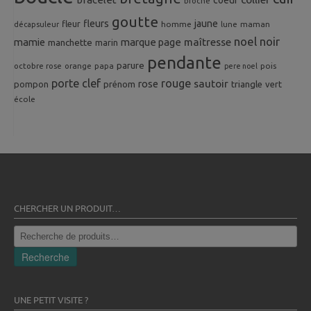
broche
goutte
fleurs
jaune
fleur
homme
maman
décapsuleur
lune
noel
noir
mamie
marque page
maîtresse
manchette
marin
pendante
parure
octobre rose
orange
pois
papa
pere noel
porte clef
rouge
rose
sautoir
pompon
prénom
triangle
vert
école
CHERCHER UN PRODUIT…
Recherche
pour :
Recherche
UNE PETIT VISITE ?