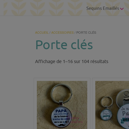
Sequins Emaillés
ACCUEIL
/
ACCESSOIRES
/ PORTE CLÉS
Porte clés
Trié
Affichage de 1–16 sur 104 résultats
du
plus
récent
au
plus
ancien