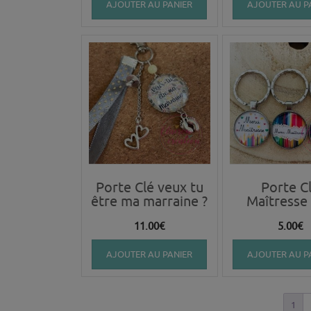
AJOUTER AU PANIER
AJOUTER AU P
Porte Clé veux tu
Porte C
être ma marraine ?
Maîtresse 
11.00
€
5.00
€
AJOUTER AU PANIER
AJOUTER AU P
1