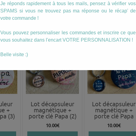
porte clé Papa (6)
porte clé Papa (5
Je réponds rapidement à tous les mails, pensez à vérifier vos
SPAMS si vous ne trouvez pas ma réponse ou le récap' de
10.00
€
10.00
€
votre commande !
ANIER
AJOUTER AU PANIER
AJOUTER AU PANIER
Vous pouvez personnaliser les commandes et inscrire ce que
vous souhaitez dans l'encart VOTRE PERSONNALISATION !
Belle visite :)
uleur
Lot décapsuleur
Lot décapsuleur
ue +
magnétique +
magnétique +
pa (3)
porte clé Papa (2)
porte clé Papa
10.00
€
10.00
€