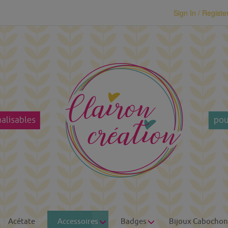
modal-check
Sign In / Registe
Acétate
Accessoires
Badges
Bijoux Cabochon