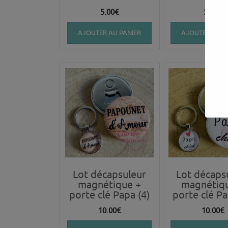
5.00
€
5.00
€
AJOUTER AU PANIER
AJOUTER AU P
Lot décapsuleur
Lot décaps
magnétique +
magnétiq
porte clé Papa (4)
porte clé Pa
10.00
€
10.00
€