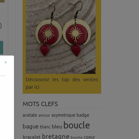
)
x
Découvrez les top des ventes
par ici
MOTS CLEFS
badge
acetate
asymetrique
amour
boucle
bague
bleu
blanc
bretagne
bracelet
coeur
broche