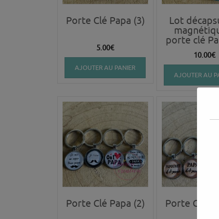
Porte Clé Papa (3)
Lot décaps
magnétiq
porte clé Pa
5.00
€
10.00
€
AJOUTER AU PANIER
AJOUTER AU P
Porte Clé Papa (2)
Porte Clé Pa