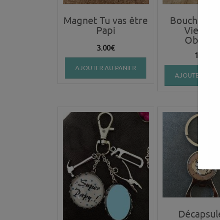
Magnet Tu vas être
Bouchon Je
Papi
Vieux p
Obsolè
3.00
€
10.00
€
AJOUTER AU PANIER
AJOUTER AU P
Décapsul