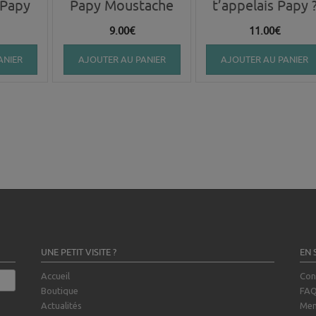
 Papy
Papy Moustache
t’appelais Papy 
9.00
€
11.00
€
ANIER
AJOUTER AU PANIER
AJOUTER AU PANIER
UNE PETIT VISITE ?
EN 
Accueil
Con
Boutique
FA
Actualités
Men