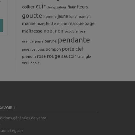
?
cuir
collier
fleurs
fleur
décapsuleur
goutte
jaune
homme
maman
lune
mamie
marque page
manchette
marin
noel
noir
maîtresse
octobre rose
pendante
parure
orange
papa
porte clef
pompon
pois
pere noel
rouge
rose
sautoir
prénom
triangle
vert
école
SAVOIR +
ditions générales de vente
Q
tions Légales