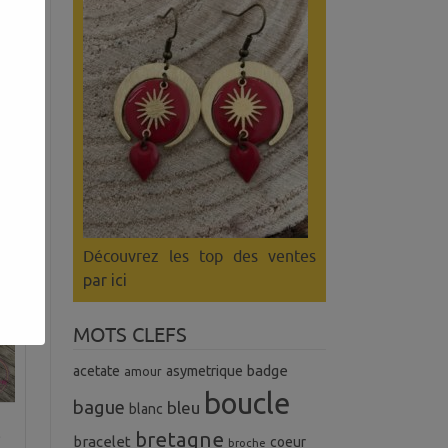
ce
s
Découvrez les top des ventes
par ici
MOTS CLEFS
badge
acetate
asymetrique
amour
boucle
bague
bleu
blanc
e
bretagne
bracelet
coeur
broche