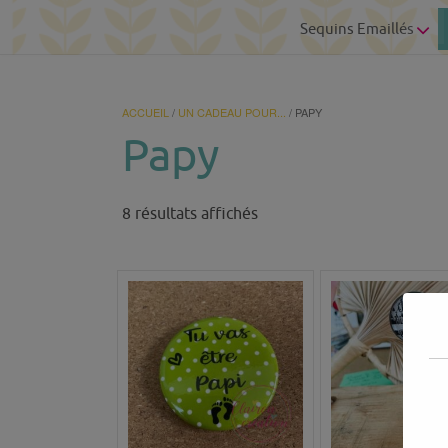
Sequins Emaillés
ACCUEIL
/
UN CADEAU POUR...
/ PAPY
Papy
Trié
8 résultats affichés
du
plus
récent
au
plus
ancien