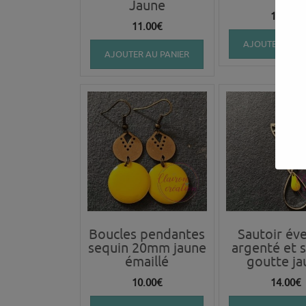
Jaune
10.00
€
11.00
€
AJOUTER AU P
AJOUTER AU PANIER
Boucles pendantes
Sautoir éve
sequin 20mm jaune
argenté et 
émaillé
goutte ja
10.00
€
14.00
€