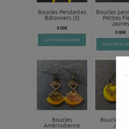
Boucles Pendantes
Boucles pen
Bâtonnets (5)
Petites Fl
Jaune
9.00
€
9.00
€
AJOUTER AU PANIER
AJOUTER AU P
Boucles
Boucles R
Amérindienne
Jaune