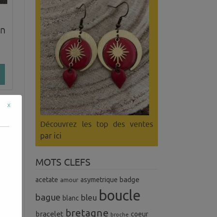
in
x
Découvrez les top des ventes
par ici
MOTS CLEFS
badge
acetate
asymetrique
amour
boucle
bague
bleu
blanc
es
bretagne
bracelet
coeur
broche