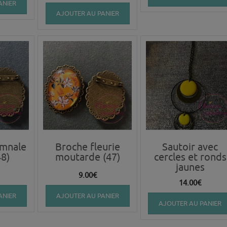
ANIER
AJOUTER AU PANIER
omnale
Broche fleurie
Sautoir avec
48)
moutarde (47)
cercles et ronds
jaunes
9.00
€
14.00
€
ANIER
AJOUTER AU PANIER
AJOUTER AU PANIER