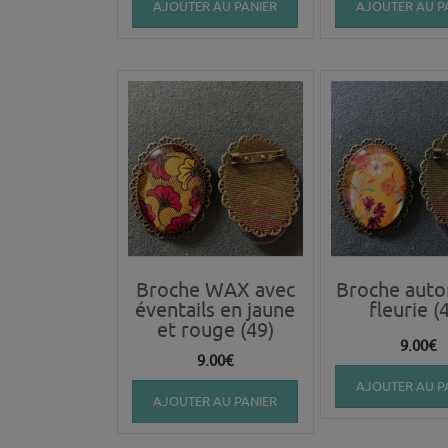
AJOUTER AU PANIER
AJOUTER AU P
Broche WAX avec
Broche aut
éventails en jaune
fleurie (
et rouge (49)
9.00
€
9.00
€
AJOUTER AU P
AJOUTER AU PANIER