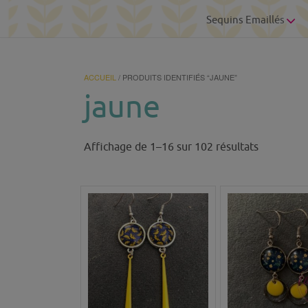
Sequins Emaillés
ACCUEIL
/ PRODUITS IDENTIFIÉS “JAUNE”
jaune
Trié
Affichage de 1–16 sur 102 résultats
du
plus
récent
au
plus
ancien