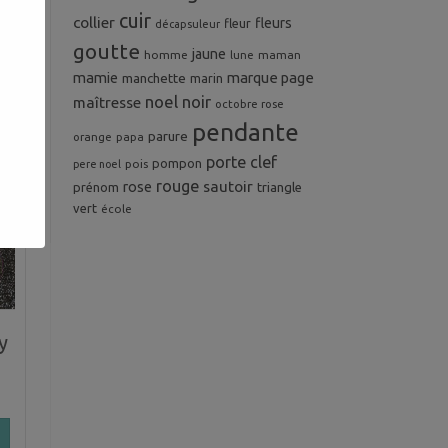
cuir
collier
fleurs
fleur
décapsuleur
goutte
jaune
homme
maman
lune
mamie
marque page
manchette
marin
noel
noir
maîtresse
octobre rose
pendante
parure
orange
papa
porte clef
pompon
pois
pere noel
rouge
rose
sautoir
prénom
triangle
vert
école
y