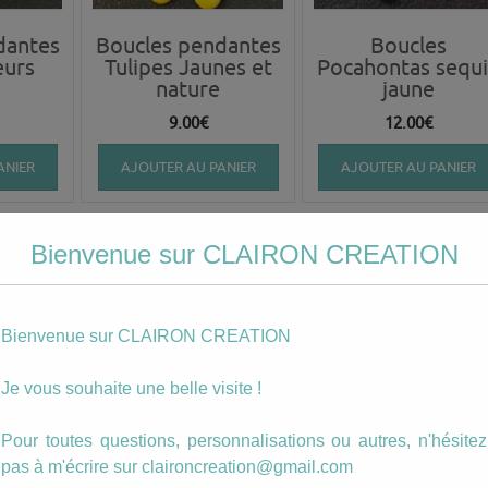
dantes
Boucles pendantes
Boucles
eurs
Tulipes Jaunes et
Pocahontas sequ
s
nature
jaune
9.00
€
12.00
€
ANIER
AJOUTER AU PANIER
AJOUTER AU PANIER
Bienvenue sur CLAIRON CREATION
Bienvenue sur CLAIRON CREATION
Je vous souhaite une belle visite !
Pour toutes questions, personnalisations ou autres, n'hésitez
enard
Boucles pendantes
Parure avec cercl
pas à m'écrire sur claironcreation@gmail.com
sequin carré jaune
et rond couleur