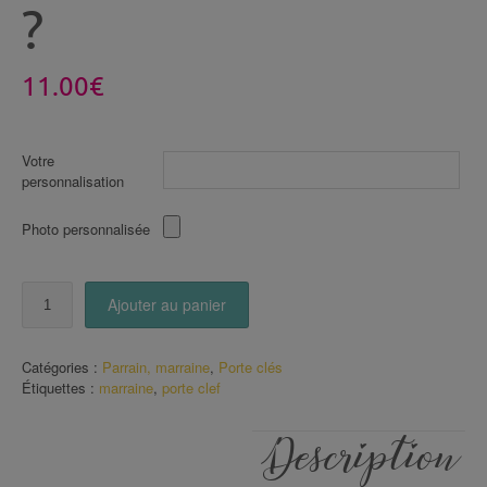
?
11.00
€
Votre
personnalisation
Photo personnalisée
quantité
Ajouter au panier
de
Porte
Clé
Catégories :
Parrain, marraine
,
Porte clés
veux
Étiquettes :
marraine
,
porte clef
tu
être
ma
Description
marraine
?