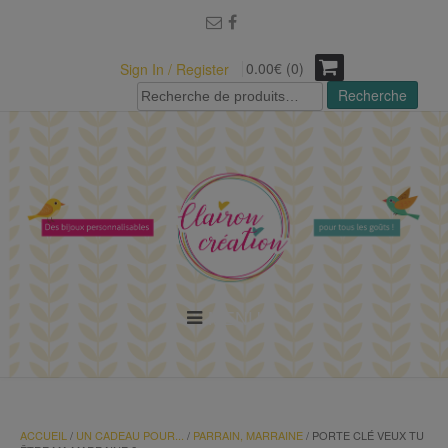
modal-check
0.00€ (0)
Sign In / Register
Recherche
Recherche
pour :
MENU
ACCUEIL
/
UN CADEAU POUR...
/
PARRAIN, MARRAINE
/ PORTE CLÉ VEUX TU