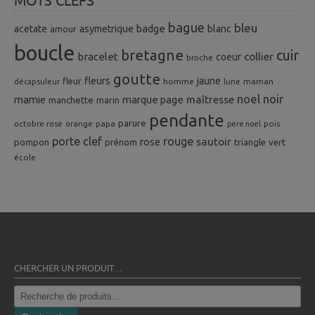
MOTS CLEFS
bague
bleu
badge
acetate
asymetrique
blanc
amour
boucle
bretagne
cuir
collier
bracelet
coeur
broche
goutte
fleurs
jaune
fleur
homme
maman
décapsuleur
lune
noel
noir
mamie
marque page
maîtresse
manchette
marin
pendante
parure
octobre rose
orange
pois
papa
pere noel
porte clef
rouge
rose
sautoir
pompon
prénom
triangle
vert
école
CHERCHER UN PRODUIT…
Recherche
pour :