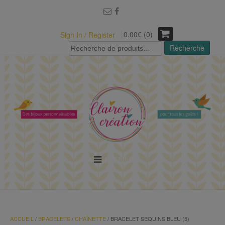
modal-check
0.00€ (0)
Sign In / Register
Recherche
Recherche
pour :
MENU
ACCUEIL
/
BRACELETS
/
CHAÎNETTE
/ BRACELET SEQUINS BLEU (5)