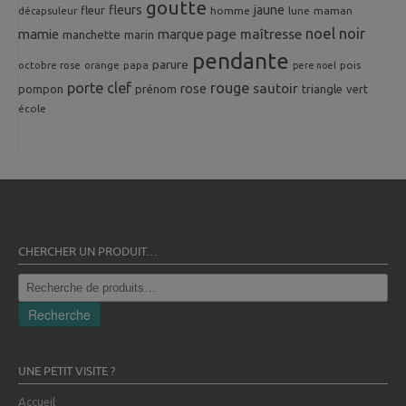
goutte
fleurs
jaune
fleur
homme
maman
décapsuleur
lune
noel
noir
mamie
marque page
maîtresse
manchette
marin
pendante
parure
octobre rose
orange
pois
papa
pere noel
porte clef
rouge
rose
sautoir
pompon
prénom
triangle
vert
école
CHERCHER UN PRODUIT…
Recherche
pour :
Recherche
UNE PETIT VISITE ?
Accueil