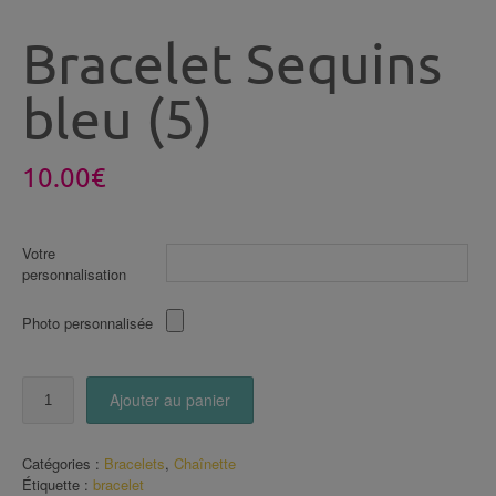
Bracelet Sequins
bleu (5)
10.00
€
Votre
personnalisation
Photo personnalisée
quantité
Ajouter au panier
de
Bracelet
Sequins
Catégories :
Bracelets
,
Chaînette
bleu
Étiquette :
bracelet
(5)