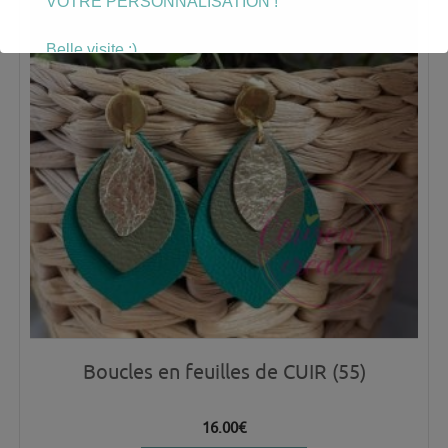
VOTRE PERSONNALISATION !
Belle visite :)
Boucles en feuilles de CUIR (55)
16.00
€