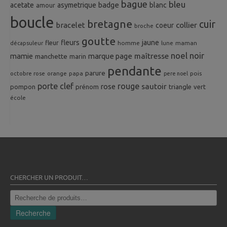
bague
bleu
badge
acetate
asymetrique
blanc
amour
boucle
bretagne
cuir
collier
bracelet
coeur
broche
goutte
fleurs
jaune
fleur
homme
maman
décapsuleur
lune
noel
noir
mamie
marque page
maîtresse
manchette
marin
pendante
parure
octobre rose
orange
pois
papa
pere noel
porte clef
rouge
rose
sautoir
pompon
prénom
triangle
vert
école
CHERCHER UN PRODUIT…
Recherche
pour :
Recherche