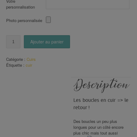
Votre
personnalisation
Photo personnalisée
quantité
Ajouter au panier
de
Boucles
en
Catégorie :
Cuirs
CUIR
Étiquette :
cuir
Dorées
(73)
Description
Les boucles en cuir => le
retour !
Des boucles un peu plus
longues pour un côté encore
plus chic mais tout aussi