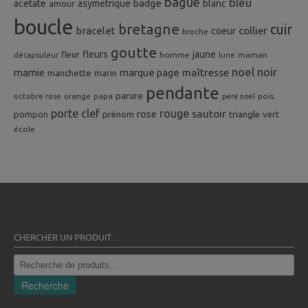
bague
bleu
badge
acetate
asymetrique
blanc
amour
boucle
bretagne
cuir
collier
bracelet
coeur
broche
goutte
fleurs
jaune
fleur
homme
maman
décapsuleur
lune
noel
noir
mamie
marque page
maîtresse
manchette
marin
pendante
parure
octobre rose
orange
pois
papa
pere noel
porte clef
rouge
rose
sautoir
pompon
prénom
triangle
vert
école
CHERCHER UN PRODUIT…
Recherche
pour :
Recherche