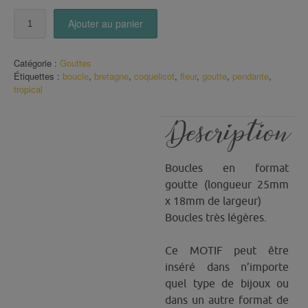
quantité
Ajouter au panier
de
Boucles
goutte
Catégorie :
Gouttes
Coquelicot
Étiquettes :
boucle
,
bretagne
,
coquelicot
,
fleur
,
goutte
,
pendante
,
tropical
Description
Boucles en format
goutte (longueur 25mm
x 18mm de largeur)
Boucles très légères.
Ce MOTIF peut être
inséré dans n’importe
quel type de bijoux ou
dans un autre format de