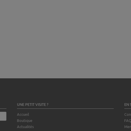
UNE PETIT VISITE ?
EN 
Accueil
Con
Boutique
FA
Actualités
Men