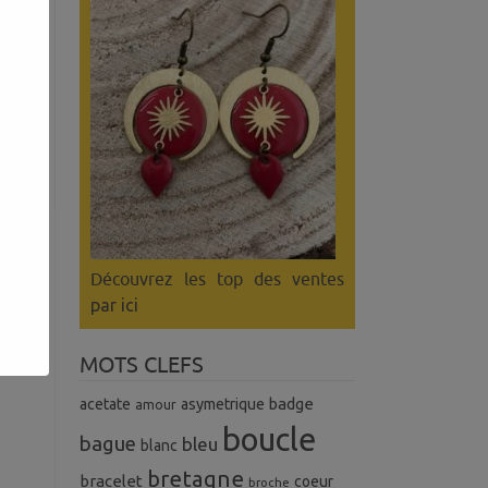
Découvrez les top des ventes
par ici
MOTS CLEFS
badge
acetate
asymetrique
amour
boucle
bague
bleu
blanc
bretagne
bracelet
coeur
broche