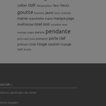
cuir
collier
fleurs
fleur
décapsuleur
goutte
jaune
homme
maman
lune
mamie
marque page
manchette
marin
noel
noir
maîtresse
octobre rose
pendante
parure
orange
papa
porte clef
pompon
pois
pere noel
rouge
rose
sautoir
prénom
triangle
vert
école
SAVOIR +
ditions générales de vente
Q
tions Légales