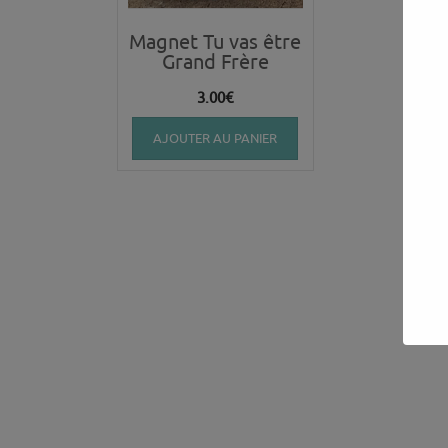
Magnet Tu vas être
Grand Frère
3.00
€
AJOUTER AU PANIER