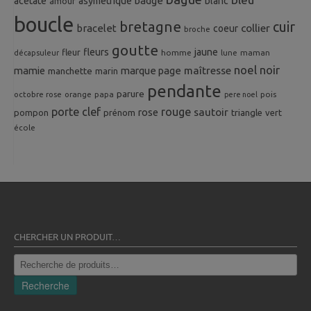
badge
acetate
asymetrique
blanc
amour
boucle
bretagne
cuir
collier
bracelet
coeur
broche
goutte
fleurs
jaune
fleur
homme
maman
décapsuleur
lune
noel
noir
mamie
marque page
maîtresse
manchette
marin
pendante
parure
octobre rose
orange
pois
papa
pere noel
porte clef
rouge
rose
sautoir
pompon
prénom
triangle
vert
école
CHERCHER UN PRODUIT…
Recherche
pour :
Recherche