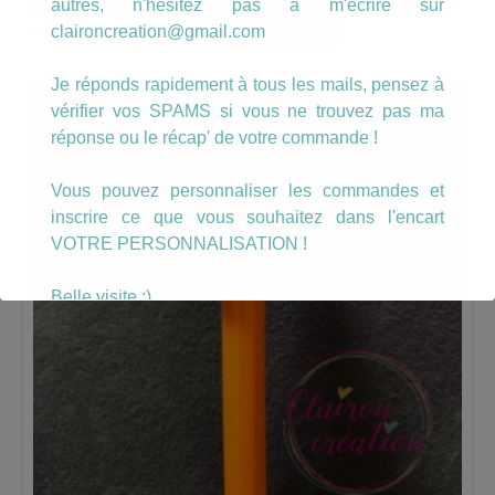
autres, n'hésitez pas à m'écrire sur
AJOUTER AU PANIER
claironcreation@gmail.com
Je réponds rapidement à tous les mails, pensez à
vérifier vos SPAMS si vous ne trouvez pas ma
réponse ou le récap' de votre commande !
Vous pouvez personnaliser les commandes et
inscrire ce que vous souhaitez dans l'encart
VOTRE PERSONNALISATION !
Belle visite :)