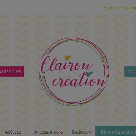
modal-check
Sign In / Registe
Acétate
Accessoires
Badges
Bijoux Cabochon