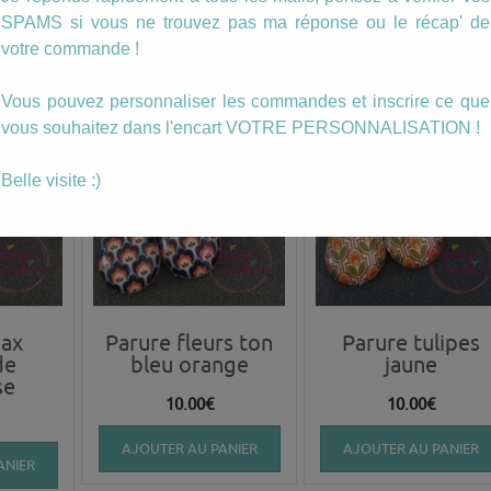
10.00
€
16.00
€
SPAMS si vous ne trouvez pas ma réponse ou le récap' de
votre commande !
ANIER
AJOUTER AU PANIER
AJOUTER AU PANIER
Vous pouvez personnaliser les commandes et inscrire ce que
vous souhaitez dans l'encart VOTRE PERSONNALISATION !
Belle visite :)
wax
Parure fleurs ton
Parure tulipes
de
bleu orange
jaune
se
10.00
€
10.00
€
AJOUTER AU PANIER
AJOUTER AU PANIER
ANIER