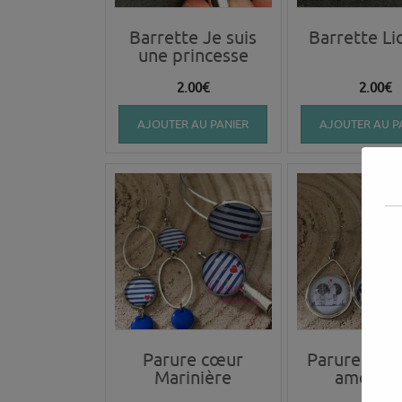
Barrette Je suis
Barrette Li
une princesse
2.00
€
2.00
€
AJOUTER AU PANIER
AJOUTER AU P
Parure cœur
Parure les 
Marinière
amoure