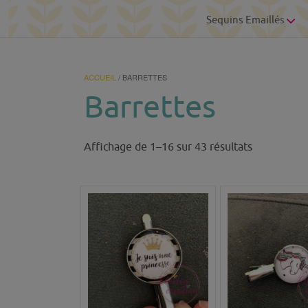
Sequins Emaillés
ACCUEIL
/ BARRETTES
Barrettes
Trié
Affichage de 1–16 sur 43 résultats
du
plus
récent
au
plus
ancien