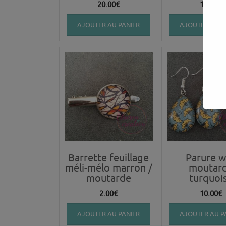
20.00
€
16.00
€
AJOUTER AU PANIER
AJOUTER AU P
Barrette feuillage
Parure 
méli-mélo marron /
moutar
moutarde
turquoi
2.00
€
10.00
€
AJOUTER AU PANIER
AJOUTER AU P