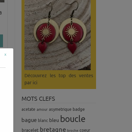
a
x
Découvrez les top des ventes
par ici
MOTS CLEFS
badge
acetate
asymetrique
amour
boucle
bague
bleu
blanc
bretagne
bracelet
coeur
broche