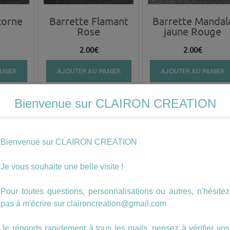
corne
Barrette Flamant
Barrette Mandal
Rose
jaune Rouge
2.00
€
2.00
€
ANIER
AJOUTER AU PANIER
AJOUTER AU PANIER
Bienvenue sur CLAIRON CREATION
Bienvenue sur CLAIRON CREATION
Je vous souhaite une belle visite !
Pour toutes questions, personnalisations ou autres, n'hésitez
pas à m'écrire sur claironcreation@gmail.com
jeunes
Parure fleurs en
Parure fleurs
ux
couleur fond bleu
rouges
Je réponds rapidement à tous les mails, pensez à vérifier vos