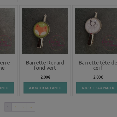
ierre
Barrette Renard
Barrette tête d
ne
fond vert
cerf
2.00
€
2.00
€
ANIER
AJOUTER AU PANIER
AJOUTER AU PANIER
1
2
3
→