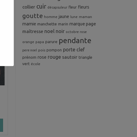
cuir
collier
fleurs
fleur
décapsuleur
goutte
jaune
homme
maman
lune
mamie
marque page
manchette
marin
noel
noir
maîtresse
octobre rose
pendante
parure
orange
papa
porte clef
pompon
pois
pere noel
rouge
rose
sautoir
prénom
triangle
vert
école