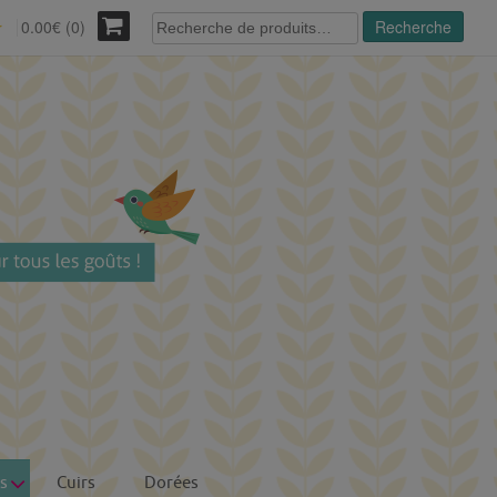
Recherche
0.00€ (0)
Recherche
r
pour :
s
Cuirs
Dorées