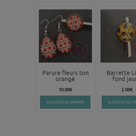
Parure fleurs ton
Barrette L
orangé
fond jau
10.00
€
2.00
€
AJOUTER AU PANIER
AJOUTER AU P