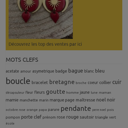
Découvrez les top des ventes
par ici
MOTS CLEFS
bague
bleu
badge
acetate
asymetrique
blanc
amour
boucle
bretagne
cuir
collier
bracelet
coeur
broche
goutte
fleurs
jaune
fleur
homme
maman
décapsuleur
lune
noel
noir
mamie
marque page
maîtresse
manchette
marin
pendante
parure
octobre rose
orange
pois
papa
pere noel
porte clef
rouge
rose
sautoir
pompon
prénom
triangle
vert
école