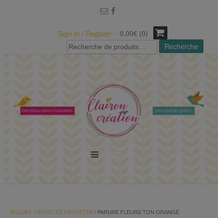
modal-check
0.00€ (0)
Sign In / Register
Recherche
Recherche
pour :
MENU
ACCUEIL
/
BOUCLES
/
GOUTTES
/ PARURE FLEURS TON ORANGÉ