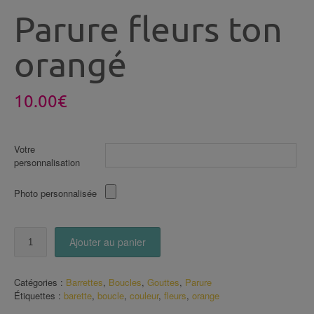
Parure fleurs ton
orangé
10.00
€
Votre
personnalisation
Photo personnalisée
quantité
Ajouter au panier
de
Parure
fleurs
Catégories :
Barrettes
,
Boucles
,
Gouttes
,
Parure
ton
Étiquettes :
barette
,
boucle
,
couleur
,
fleurs
,
orange
orangé