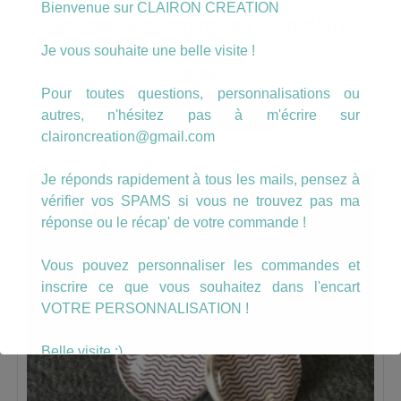
Bienvenue sur CLAIRON CREATION
Boucles hameçon zig zag multicolore
Je vous souhaite une belle visite !
8.00
€
Pour toutes questions, personnalisations ou
AJOUTER AU PANIER
autres, n'hésitez pas à m'écrire sur
claironcreation@gmail.com
Je réponds rapidement à tous les mails, pensez à
vérifier vos SPAMS si vous ne trouvez pas ma
réponse ou le récap' de votre commande !
Vous pouvez personnaliser les commandes et
inscrire ce que vous souhaitez dans l'encart
VOTRE PERSONNALISATION !
Belle visite :)