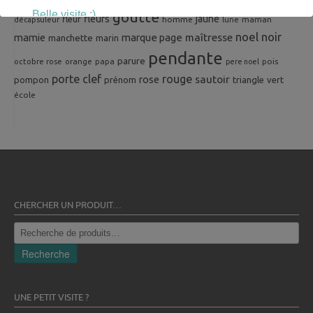
Belle visite :)
goutte
fleurs
jaune
fleur
homme
maman
décapsuleur
lune
noel
noir
mamie
marque page
maîtresse
manchette
marin
pendante
parure
octobre rose
orange
pois
papa
pere noel
porte clef
rouge
rose
sautoir
pompon
prénom
triangle
vert
école
CHERCHER UN PRODUIT…
Recherche
pour :
Recherche
UNE PETIT VISITE ?