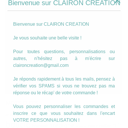
Bienvenue sur CLAIRON CREATION
Bienvenue sur CLAIRON CREATION
Je vous souhaite une belle visite !
Pour toutes questions, personnalisations ou
autres, n'hésitez pas à m'écrire sur
claironcreation@gmail.com
Je réponds rapidement à tous les mails, pensez à
vérifier vos SPAMS si vous ne trouvez pas ma
Découvrez les top des ventes
par ici
réponse ou le récap' de votre commande !
MOTS CLEFS
Vous pouvez personnaliser les commandes et
inscrire ce que vous souhaitez dans l'encart
bague
bleu
badge
acetate
asymetrique
blanc
amour
VOTRE PERSONNALISATION !
boucle
bretagne
cuir
collier
bracelet
coeur
broche