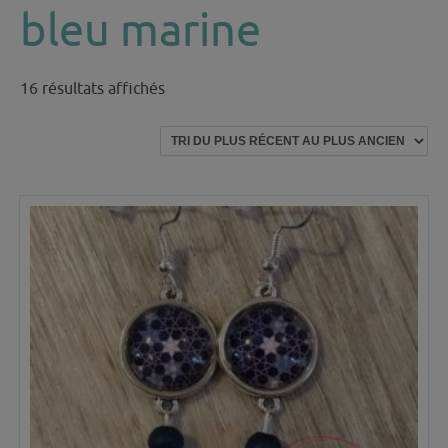
bleu marine
Trié
16 résultats affichés
du
plus
récent
au
plus
ancien