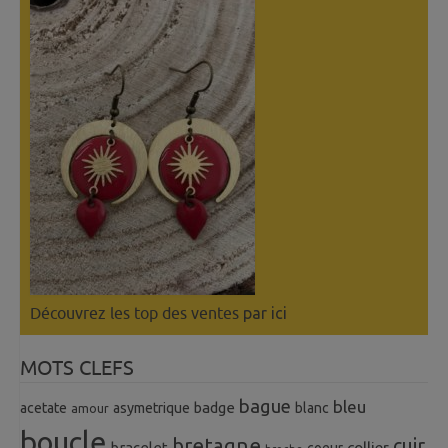
Découvrez les top des ventes
par ici
MOTS CLEFS
bague
bleu
badge
acetate
asymetrique
blanc
amour
boucle
bretagne
cuir
collier
bracelet
coeur