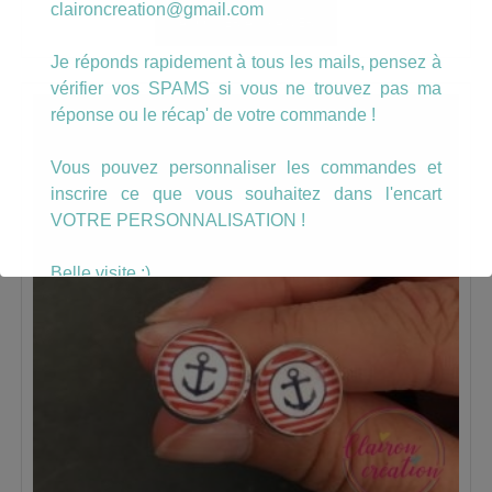
claironcreation@gmail.com
AJOUTER AU PANIER
Je réponds rapidement à tous les mails, pensez à
vérifier vos SPAMS si vous ne trouvez pas ma
réponse ou le récap' de votre commande !
Vous pouvez personnaliser les commandes et
inscrire ce que vous souhaitez dans l'encart
VOTRE PERSONNALISATION !
Belle visite :)