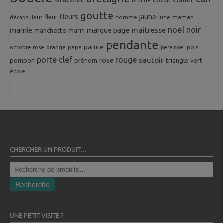
broche
goutte
fleurs
jaune
fleur
homme
maman
décapsuleur
lune
noel
noir
mamie
marque page
maîtresse
manchette
marin
pendante
parure
octobre rose
orange
pois
papa
pere noel
porte clef
rouge
rose
sautoir
pompon
prénom
triangle
vert
école
CHERCHER UN PRODUIT…
Recherche
pour :
Recherche
UNE PETIT VISITE ?