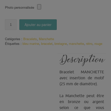
Photo personnalisée
quantité
Ajouter au panier
de
Manchette
motif
Catégories :
Bracelets
,
Manchette
FLEURI
Étiquettes :
bleu marine
,
bracelet
,
bretagne
,
manchette
,
rétro
,
rouge
Bleu
Marine
et
Description
Rouge
Bracelet MANCHETTE
avec insertion de motif
(25 mm de diamètre).
La Manchette peut être
en bronze ou argent
selon ce que vous