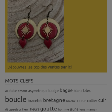
Découvrez les top des ventes
par ici
MOTS CLEFS
bague
bleu
badge
acetate
asymetrique
blanc
amour
boucle
bretagne
cuir
collier
bracelet
coeur
broche
goutte
fleurs
jaune
fleur
homme
maman
décapsuleur
lune