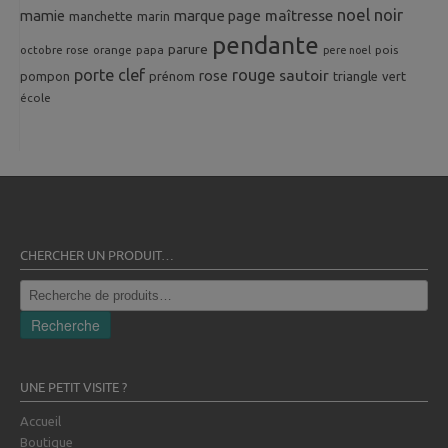
noel
noir
mamie
marque page
maîtresse
manchette
marin
pendante
parure
octobre rose
orange
pois
papa
pere noel
porte clef
rouge
rose
sautoir
pompon
prénom
triangle
vert
école
CHERCHER UN PRODUIT…
Recherche
pour :
Recherche
UNE PETIT VISITE ?
Accueil
Boutique