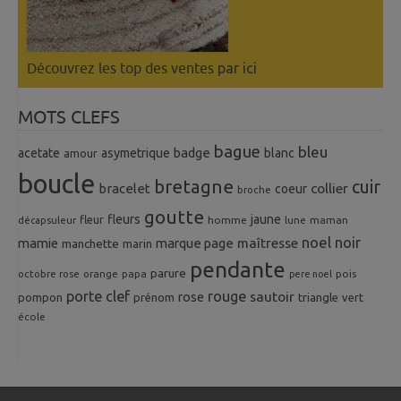
Découvrez les top des ventes
par ici
MOTS CLEFS
bague
bleu
badge
acetate
asymetrique
blanc
amour
boucle
bretagne
cuir
collier
bracelet
coeur
broche
goutte
fleurs
jaune
fleur
homme
maman
décapsuleur
lune
noel
noir
mamie
marque page
maîtresse
manchette
marin
pendante
parure
octobre rose
orange
pois
papa
pere noel
porte clef
rouge
rose
sautoir
pompon
prénom
triangle
vert
école