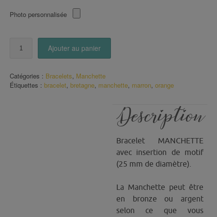
Photo personnalisée
quantité
Ajouter au panier
de
Manchette
Tissu
Catégories :
Bracelets
,
Manchette
Wax
Étiquettes :
bracelet
,
bretagne
,
manchette
,
marron
,
orange
orange
marron
Description
Bracelet MANCHETTE
avec insertion de motif
(25 mm de diamètre).
La Manchette peut être
en bronze ou argent
selon ce que vous