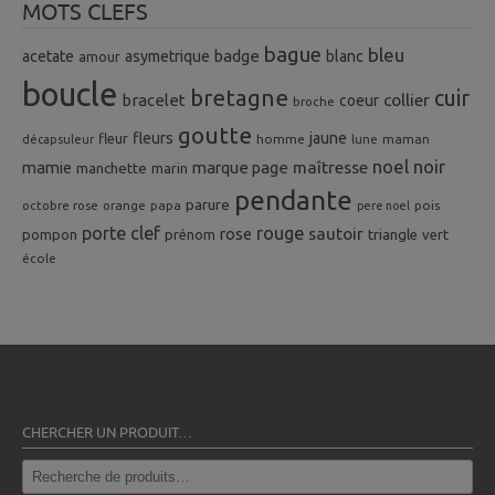
MOTS CLEFS
bague
bleu
badge
acetate
asymetrique
blanc
amour
boucle
bretagne
cuir
collier
bracelet
coeur
broche
goutte
fleurs
jaune
fleur
homme
maman
décapsuleur
lune
noel
noir
mamie
marque page
maîtresse
manchette
marin
pendante
parure
octobre rose
orange
pois
papa
pere noel
porte clef
rouge
rose
sautoir
pompon
prénom
triangle
vert
école
CHERCHER UN PRODUIT…
Recherche
pour :