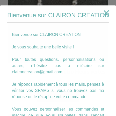
Bienvenue sur CLAIRON CREATION
Bienvenue sur CLAIRON CREATION
Je vous souhaite une belle visite !
Pour toutes questions, personnalisations ou
autres, n'hésitez pas à m'écrire sur
Boucles goutte motif rétro Fleurs vertes
claironcreation@gmail.com
Je réponds rapidement à tous les mails, pensez à
8.00
€
vérifier vos SPAMS si vous ne trouvez pas ma
réponse ou le récap' de votre commande !
AJOUTER AU PANIER
Vous pouvez personnaliser les commandes et
inscrire ce que vous souhaitez dans l'encart