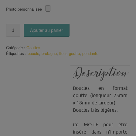
Photo personnalisée
quantité
Ajouter au panier
de
Boucles
goutte
Catégorie :
Gouttes
motif
Étiquettes :
boucle
,
bretagne
,
fleur
,
goutte
,
pendante
Tropical
coloré
Description
Boucles en format
goutte (longueur 25mm
x 18mm de largeur)
Boucles très légères.
Ce MOTIF peut être
inséré dans n’importe