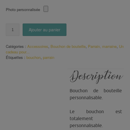
Photo personnalisée
quantité
Ajouter au panier
de
Bouchon
Je
Catégories :
Accessoires
,
Bouchon de bouteille
,
Parrain, marraine
,
Un
suis
cadeau pour...
un
Étiquettes :
bouchon
,
parrain
parrain
qui
déchire
Description
Bouchon de bouteille
personnalisable.
Le bouchon est
totalement
personnalisable.