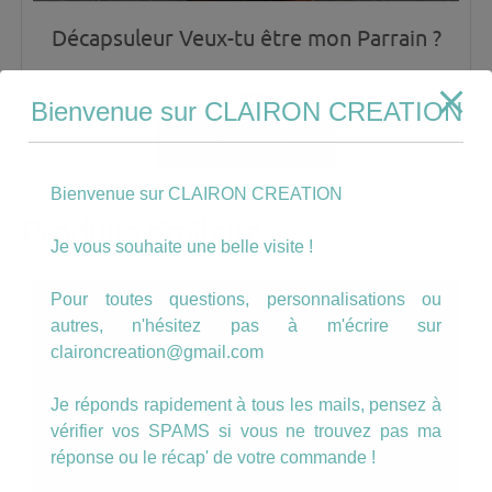
Décapsuleur Veux-tu être mon Parrain ?
9.00
€
Bienvenue sur CLAIRON CREATION
AJOUTER AU PANIER
Bienvenue sur CLAIRON CREATION
Produits similaires
Je vous souhaite une belle visite !
Pour toutes questions, personnalisations ou
autres, n'hésitez pas à m'écrire sur
claironcreation@gmail.com
Je réponds rapidement à tous les mails, pensez à
vérifier vos SPAMS si vous ne trouvez pas ma
réponse ou le récap' de votre commande !