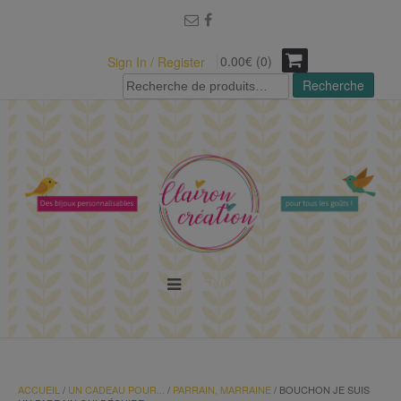
modal-check
0.00€ (0)
Sign In / Register
Recherche
Recherche
pour :
MENU
ACCUEIL
/
UN CADEAU POUR...
/
PARRAIN, MARRAINE
/ BOUCHON JE SUIS