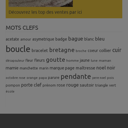
Découvrez les top des ventes
par ici
MOTS CLEFS
bague
bleu
badge
acetate
asymetrique
blanc
amour
boucle
bretagne
cuir
collier
bracelet
coeur
broche
goutte
fleurs
jaune
fleur
homme
maman
décapsuleur
lune
noel
noir
mamie
marque page
maîtresse
manchette
marin
pendante
parure
octobre rose
orange
pois
papa
pere noel
porte clef
rouge
rose
sautoir
pompon
prénom
triangle
vert
école