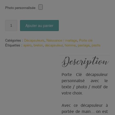
Photo personnalisée
quantité
Ajouter au panier
de
Décapsuleur
Veux-
Catégories :
Décapsuleurs
,
Naissance / mariage
,
Porte clé
tu
Étiquettes :
apéro
,
breton
,
décapsuleur
,
homme
,
pastaga
,
pastis
être
mon
Parrain
Description
?
Porte Clé décapsuleur
personnalisé avec le
texte / photo / motif de
votre choix.
Avec ce décapsuleur à
portée de main… on est