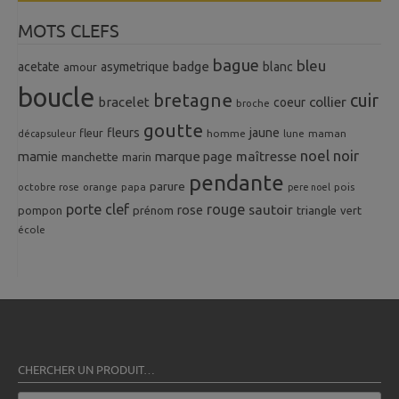
MOTS CLEFS
bague
bleu
badge
acetate
asymetrique
blanc
amour
boucle
bretagne
cuir
collier
bracelet
coeur
broche
goutte
fleurs
jaune
fleur
homme
maman
décapsuleur
lune
noel
noir
mamie
marque page
maîtresse
manchette
marin
pendante
parure
octobre rose
orange
pois
papa
pere noel
porte clef
rouge
rose
sautoir
pompon
prénom
triangle
vert
école
CHERCHER UN PRODUIT…
Recherche