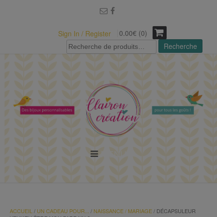
modal-check
0.00€ (0)
Sign In / Register
Recherche
Recherche
pour :
MENU
ACCUEIL
/
UN CADEAU POUR...
/
NAISSANCE / MARIAGE
/ DÉCAPSULEUR