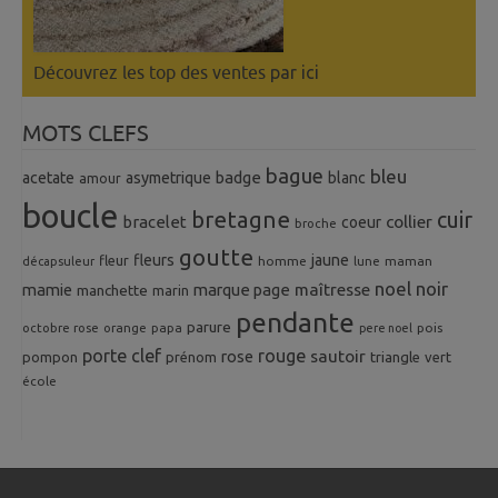
Découvrez les top des ventes
par ici
MOTS CLEFS
bague
bleu
badge
acetate
asymetrique
blanc
amour
boucle
bretagne
cuir
collier
bracelet
coeur
broche
goutte
fleurs
jaune
fleur
homme
maman
décapsuleur
lune
noel
noir
mamie
marque page
maîtresse
manchette
marin
pendante
parure
octobre rose
orange
pois
papa
pere noel
porte clef
rouge
rose
sautoir
pompon
prénom
triangle
vert
école