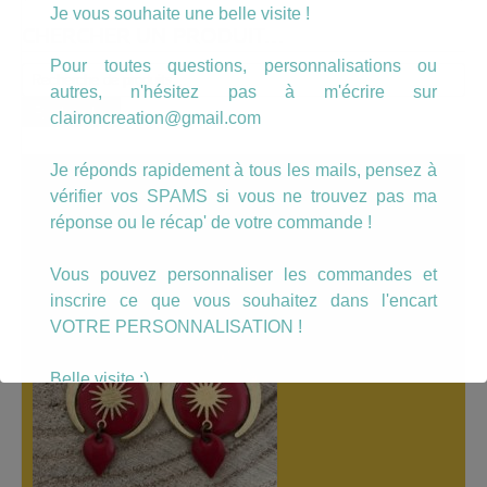
Je vous souhaite une belle visite !
CHERCHER UN PRODUIT…
Pour toutes questions, personnalisations ou
Recherche
autres, n'hésitez pas à m'écrire sur
pour :
Recherche
claironcreation@gmail.com
Je réponds rapidement à tous les mails, pensez à
A LÀ UNE
vérifier vos SPAMS si vous ne trouvez pas ma
réponse ou le récap' de votre commande !
Vous pouvez personnaliser les commandes et
inscrire ce que vous souhaitez dans l'encart
VOTRE PERSONNALISATION !
Belle visite :)