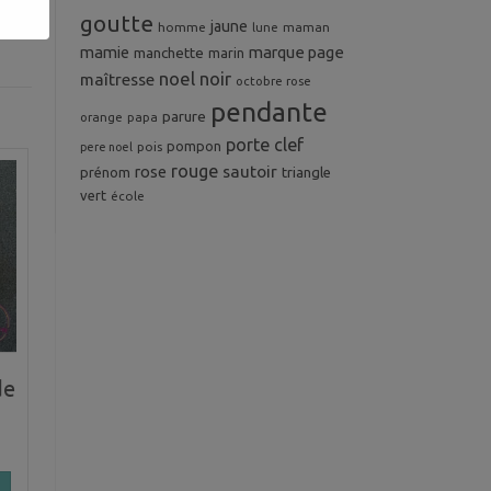
goutte
jaune
homme
maman
lune
mamie
marque page
manchette
marin
noel
noir
maîtresse
octobre rose
pendante
parure
orange
papa
porte clef
pompon
pois
pere noel
rouge
rose
sautoir
prénom
triangle
vert
école
de