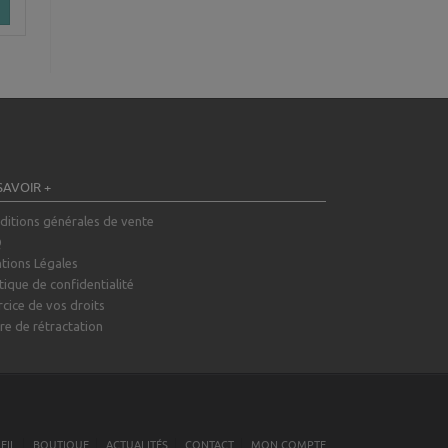
SAVOIR +
ditions générales de vente
Q
tions Légales
tique de confidentialité
rcice de vos droits
re de rétractation
EIL
BOUTIQUE
ACTUALITÉS
CONTACT
MON COMPTE