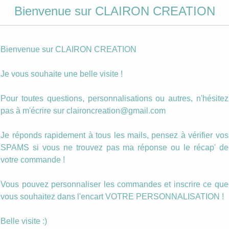
Photo personnalisée
Bienvenue sur CLAIRON CREATION
quantité
Ajouter au panier
de
Bienvenue sur CLAIRON CREATION
Décapsuleur
Parrain
Catégories :
Décapsuleurs
,
Parrain, marraine
,
Porte clé
,
Un
Je vous souhaite une belle visite !
qui
cadeau pour...
déchire
Étiquettes :
apéro
,
breton
,
décapsuleur
,
homme
,
parrain
Pour toutes questions, personnalisations ou autres, n'hésitez
pas à m'écrire sur claironcreation@gmail.com
Description
Je réponds rapidement à tous les mails, pensez à vérifier vos
SPAMS si vous ne trouvez pas ma réponse ou le récap' de
Pour un vrai Breton, le verre est toujours trop pe
votre commande !
Porte Clé décapsuleur personnalisé avec le text
Vous pouvez personnaliser les commandes et inscrire ce que
photo / motif de votre choix.
vous souhaitez dans l'encart VOTRE PERSONNALISATION !
Avec ce décapsuleur à portée de main… on 
Belle visite :)
toujours prêt pour l’apéro !!!