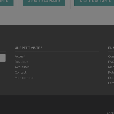
ANIER
AJOUTER AU PANIER
AJOUTER AU PANIER
UNE PETIT VISITE ?
EN 
Accueil
Con
Boutique
FA
Actualités
Men
Contact
Poli
Mon compte
Exe
Lett
ACCU