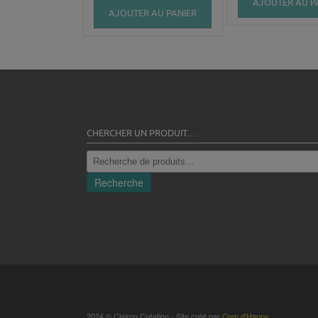
AJOUTER AU P
AJOUTER AU PANIER
CHERCHER UN PRODUIT…
Recherche
pour :
Recherche
2024 © Clairon Création - Site créé par
Com d'Happy