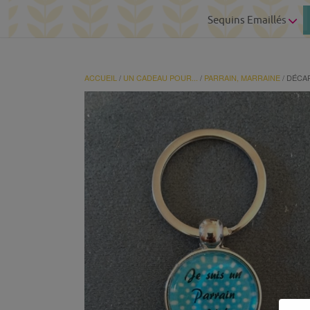
Sequins Emaillés
ACCUEIL
/
UN CADEAU POUR...
/
PARRAIN, MARRAINE
/ DÉCA