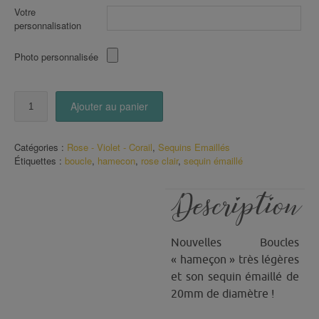
Votre
personnalisation
Photo personnalisée
quantité
Ajouter au panier
de
Boucles
"Hameçon"
Catégories :
Rose - Violet - Corail
,
Sequins Emaillés
sequin
Étiquettes :
boucle
,
hamecon
,
rose clair
,
sequin émaillé
Rose
Clair
émaillé
Description
(90)
Nouvelles Boucles
« hameçon » très légères
et son sequin émaillé de
20mm de diamètre !