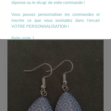
réponse ou le récap' de votre commande !
8.00
€
Vous pouvez personnaliser les commandes et
inscrire ce que vous souhaitez dans l'encart
AJOUTER AU PANIER
VOTRE PERSONNALISATION !
Belle visite :)