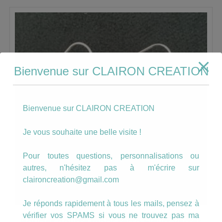
Bienvenue sur CLAIRON CREATION
Bienvenue sur CLAIRON CREATION
Je vous souhaite une belle visite !
Pour toutes questions, personnalisations ou
autres, n'hésitez pas à m'écrire sur
claironcreation@gmail.com
Je réponds rapidement à tous les mails, pensez à
vérifier vos SPAMS si vous ne trouvez pas ma
Boucles goutte motif rétro Fleurs vertes