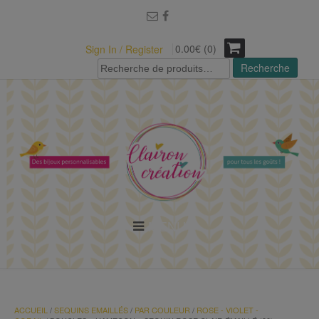
modal-check
0.00€ (0)
Sign In / Register
Recherche
Recherche
pour :
MENU
ACCUEIL
/
SEQUINS EMAILLÉS
/
PAR COULEUR
/
ROSE - VIOLET -