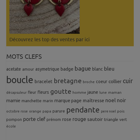
Découvrez les top des ventes
par ici
MOTS CLEFS
bague
bleu
badge
acetate
asymetrique
blanc
amour
boucle
bretagne
cuir
collier
bracelet
coeur
broche
goutte
fleurs
jaune
fleur
homme
maman
décapsuleur
lune
noel
noir
mamie
marque page
maîtresse
manchette
marin
pendante
parure
octobre rose
orange
pois
papa
pere noel
porte clef
rouge
rose
sautoir
pompon
prénom
triangle
vert
école