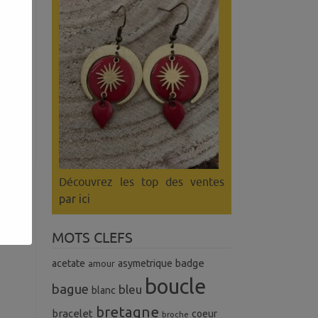
Découvrez les top des ventes
par ici
MOTS CLEFS
badge
acetate
asymetrique
amour
boucle
bague
bleu
blanc
bretagne
bracelet
coeur
broche