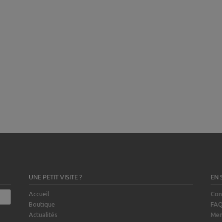
UNE PETIT VISITE ?
EN 
Accueil
Con
Boutique
FA
Actualités
Men