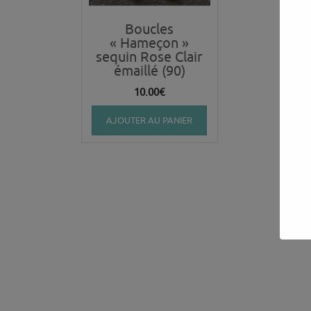
Boucles
« Hameçon »
sequin Rose Clair
émaillé (90)
10.00
€
AJOUTER AU PANIER