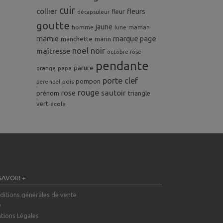
cuir
collier
fleurs
fleur
décapsuleur
goutte
jaune
homme
maman
lune
mamie
marque page
manchette
marin
noel
noir
maîtresse
octobre rose
pendante
parure
orange
papa
porte clef
pompon
pois
pere noel
rouge
rose
sautoir
prénom
triangle
vert
école
SAVOIR +
ditions générales de vente
Q
tions Légales