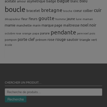
bague
bleu
badge
acetate
asymetrique
blanc
amour
boucle
bretagne
cuir
collier
bracelet
coeur
broche
goutte
fleurs
jaune
fleur
homme
maman
décapsuleur
lune
noel
noir
mamie
marque page
maîtresse
manchette
marin
pendante
parure
octobre rose
orange
pois
papa
pere noel
porte clef
rouge
rose
sautoir
pompon
prénom
triangle
vert
école
CHERCHER UN PRODUIT…
Recherche
pour :
Recherche