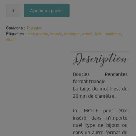
quantité
Ajouter au panier
de
Boucles
triangle
Catégorie :
Triangles
Vitrail
Étiquettes :
bleu marine
,
boucle
,
bretagne
,
coloré
,
kaki
,
pendante
,
vitrail
Description
Boucles Pendantes
format triangle.
La taille du motif est de
20mm de diamètre.
Ce MOTIF peut être
inséré dans n’importe
quel type de bijoux ou
dans un autre format de