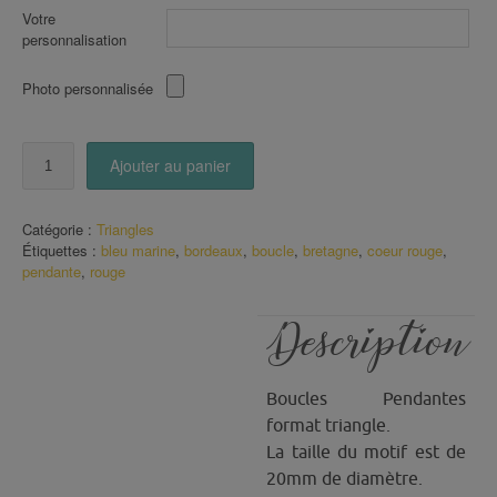
Votre
personnalisation
Photo personnalisée
quantité
Ajouter au panier
de
Boucles
triangle
Catégorie :
Triangles
Eventails
Étiquettes :
bleu marine
,
bordeaux
,
boucle
,
bretagne
,
coeur rouge
,
bleu
pendante
,
rouge
marine
et
bordeaux
Description
Boucles Pendantes
format triangle.
La taille du motif est de
20mm de diamètre.