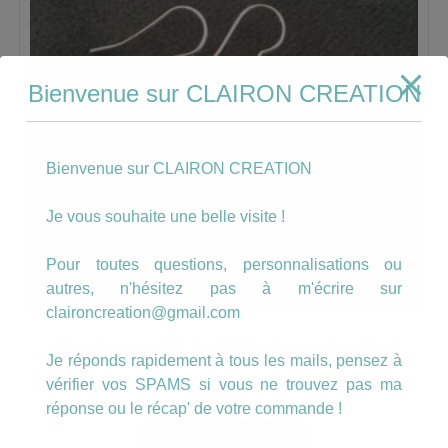
Bienvenue sur CLAIRON CREATION
Bienvenue sur CLAIRON CREATION
Je vous souhaite une belle visite !
Pour toutes questions, personnalisations ou
autres, n'hésitez pas à m'écrire sur
claironcreation@gmail.com
Boucles goutte pétales roses orangées
Je réponds rapidement à tous les mails, pensez à
vérifier vos SPAMS si vous ne trouvez pas ma
8.00
€
réponse ou le récap' de votre commande !
AJOUTER AU PANIER