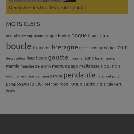
Découvrez les top des ventes
par ici
MOTS CLEFS
bague
bleu
badge
acetate
asymetrique
blanc
amour
boucle
bretagne
cuir
collier
bracelet
coeur
broche
goutte
fleurs
jaune
fleur
homme
maman
décapsuleur
lune
noel
noir
mamie
marque page
maîtresse
manchette
marin
pendante
parure
octobre rose
orange
pois
papa
pere noel
porte clef
rouge
rose
sautoir
pompon
prénom
triangle
vert
école