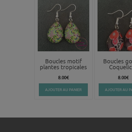
Boucles motif
Boucles go
plantes tropicales
Coquelic
8.00
€
8.00
€
AJOUTER AU PANIER
AJOUTER AU P