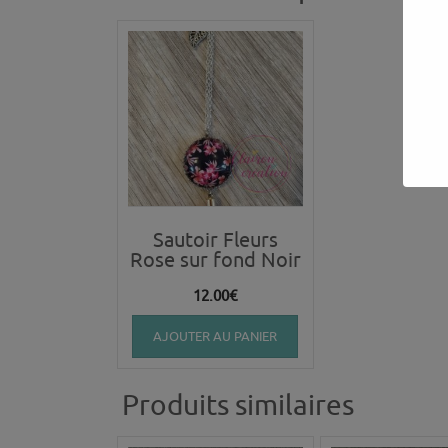
Sautoir Fleurs
Rose sur fond Noir
12.00
€
AJOUTER AU PANIER
Produits similaires