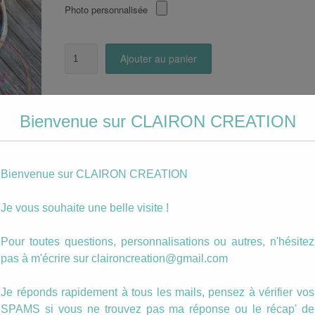
Photo personnalisée
quantité
Ajouter au panier
de
Boucles
triangle
Catégorie :
Triangles
Fleurs
Étiquettes :
boucle
,
fleur
,
liberty
,
pendante
,
rose
Rose
Bienvenue sur CLAIRON CREATION
fond
noir
Description
Bienvenue sur CLAIRON CREATION
Boucles Pendantes format triangle.
Je vous souhaite une belle visite !
La taille du motif est de 20mm de diamètre.
Pour toutes questions, personnalisations ou autres, n'hésitez
Ce MOTIF peut être inséré dans n’importe q
pas à m'écrire sur claironcreation@gmail.com
type de bijoux ou dans un autre format de boucle
Je réponds rapidement à tous les mails, pensez à vérifier vos
ussi…
SPAMS si vous ne trouvez pas ma réponse ou le récap' de