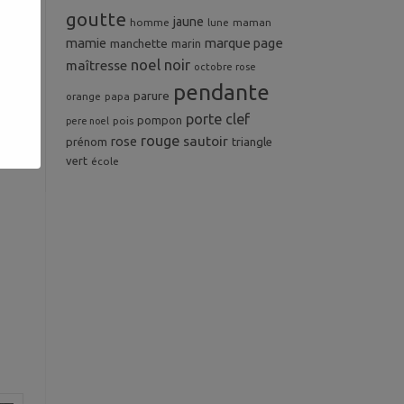
goutte
jaune
homme
maman
lune
mamie
marque page
manchette
marin
noel
noir
maîtresse
octobre rose
pendante
parure
orange
papa
porte clef
pompon
pois
pere noel
rouge
rose
sautoir
prénom
triangle
vert
école