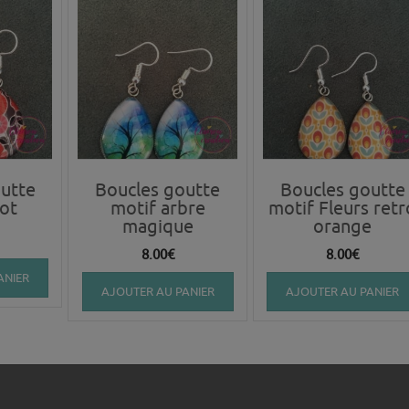
utte
Boucles goutte
Boucles goutte
ot
motif arbre
motif Fleurs retr
magique
orange
8.00
€
8.00
€
ANIER
AJOUTER AU PANIER
AJOUTER AU PANIER