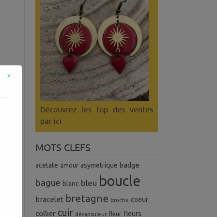
x
Découvrez les top des ventes
par ici
MOTS CLEFS
badge
acetate
asymetrique
amour
uel
boucle
s.
bague
bleu
blanc
bretagne
bracelet
coeur
broche
cuir
collier
fleurs
fleur
décapsuleur