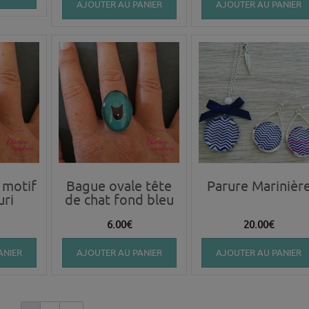
AJOUTER AU PANIER
AJOUTER AU PANIER
 motif
Bague ovale tête
Parure Marinièr
uri
de chat fond bleu
6.00
€
20.00
€
ANIER
AJOUTER AU PANIER
AJOUTER AU PANIER