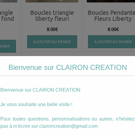
angle
Boucles triangle
Boucles Pendant
 fond
liberty fleuri
Fleurs Liberty
8.00
€
8.00
€
AJOUTER AU PANIER
AJOUTER AU PANIER
ANIER
Bienvenue sur CLAIRON CREATION
Bienvenue sur CLAIRON CREATION
Je vous souhaite une belle visite !
Pour toutes questions, personnalisations ou autres, n'hésitez
erty
Bracelet multi-
Sautoir Liberty
pas à m'écrire sur claironcreation@gmail.com
n
médaillons tons