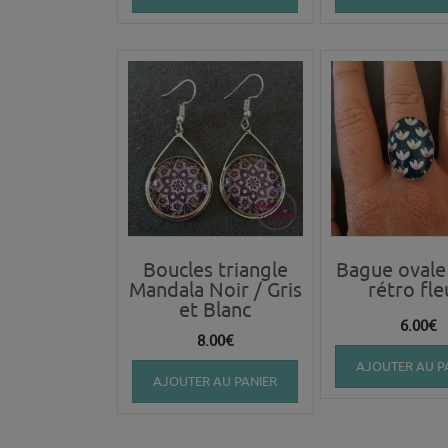
Boucles triangle
Bague ovale
Mandala Noir / Gris
rétro fle
et Blanc
6.00
€
8.00
€
AJOUTER AU P
AJOUTER AU PANIER