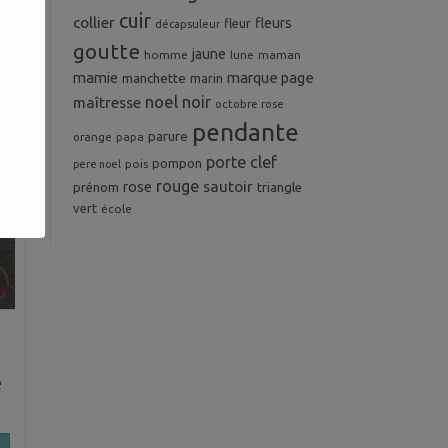
cuir
collier
fleurs
fleur
décapsuleur
goutte
jaune
homme
maman
lune
mamie
marque page
manchette
marin
noel
noir
maîtresse
octobre rose
pendante
parure
orange
papa
porte clef
pompon
pois
pere noel
rouge
rose
sautoir
prénom
triangle
vert
école
u
e