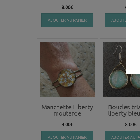
8.00
€
6.00
€
AJOUTER AU PANIER
AJOUTER AU P
Manchette Liberty
Boucles tri
moutarde
liberty bleu
9.00
€
8.00
€
AJOUTER AU PANIER
AJOUTER AU P