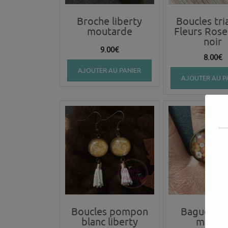
Broche liberty
Boucles tri
moutarde
Fleurs Rose
noir
9.00
€
8.00
€
AJOUTER AU PANIER
AJOUTER AU P
Boucles pompon
Bague Lib
blanc liberty
marro