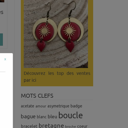
es
x
Découvrez les top des ventes
par ici
MOTS CLEFS
badge
acetate
asymetrique
amour
boucle
bague
bleu
blanc
bretagne
bracelet
coeur
broche