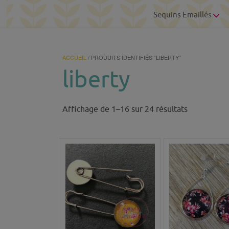
Sequins Emaillés
ACCUEIL
/ PRODUITS IDENTIFIÉS “LIBERTY”
liberty
Trié
Affichage de 1–16 sur 24 résultats
du
plus
récent
au
plus
ancien