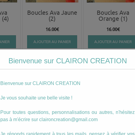
Ava
Boucles Ava Jaune
Boucles Ava
(4)
(2)
Orange (1)
16.00
€
16.00
€
ANIER
AJOUTER AU PANIER
AJOUTER AU PANIER
Bienvenue sur CLAIRON CREATION
Bienvenue sur CLAIRON CREATION
Je vous souhaite une belle visite !
Pour toutes questions, personnalisations ou autres, n'hésitez
pas à m'écrire sur claironcreation@gmail.com
la (5)
Boucles Paula (1)
Boucles blue (7)
Je réponds rapidement à tous les mails, pensez à vérifier vos