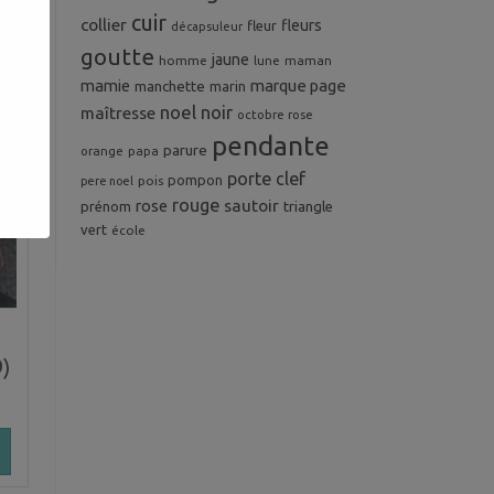
cuir
collier
fleurs
fleur
décapsuleur
goutte
jaune
homme
maman
lune
mamie
marque page
manchette
marin
noel
noir
maîtresse
octobre rose
pendante
parure
orange
papa
porte clef
pompon
pois
pere noel
rouge
rose
sautoir
prénom
triangle
vert
école
)