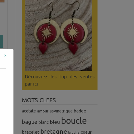
x
Découvrez les top des ventes
par ici
MOTS CLEFS
badge
acetate
asymetrique
amour
boucle
bague
bleu
blanc
bretagne
bracelet
coeur
broche