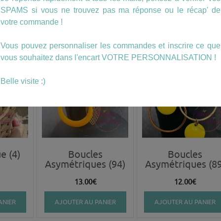
14.00
€
15.00
€
SPAMS si vous ne trouvez pas ma réponse ou le récap' de
votre commande !
ANIER
AJOUTER AU PANIER
AJOUTER AU PANIER
Vous pouvez personnaliser les commandes et inscrire ce que
vous souhaitez dans l'encart VOTRE PERSONNALISATION !
Belle visite :)
e (4)
Boucles
Boucles
Asymétriques (94)
Asymétriques (89
13.00
€
12.00
€
ANIER
AJOUTER AU PANIER
AJOUTER AU PANIER