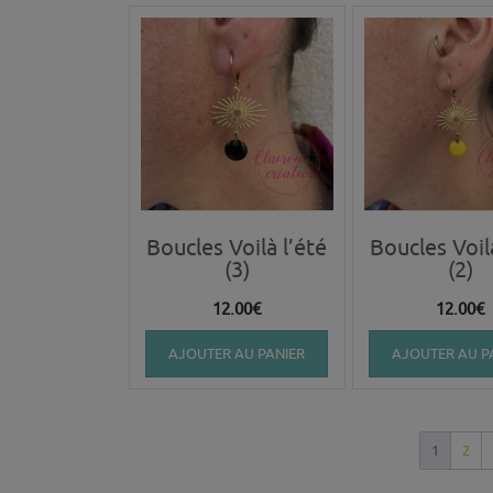
Boucles Voilà l’été
Boucles Voil
(3)
(2)
12.00
€
12.00
€
AJOUTER AU PANIER
AJOUTER AU P
1
2