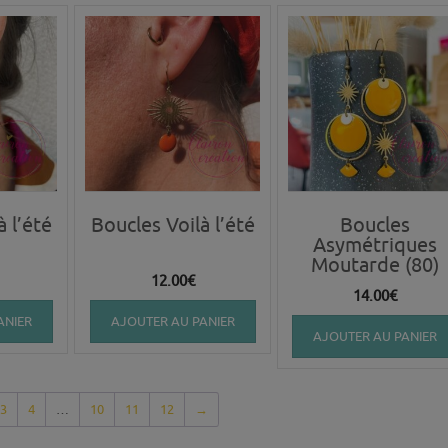
à l’été
Boucles Voilà l’été
Boucles
Asymétriques
Moutarde (80)
12.00
€
14.00
€
ANIER
AJOUTER AU PANIER
AJOUTER AU PANIER
3
4
…
10
11
12
→