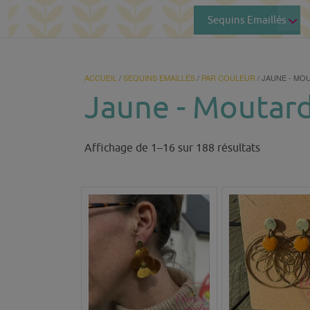
Sequins Emaillés
ACCUEIL
/
SEQUINS EMAILLÉS
/
PAR COULEUR
/ JAUNE - MO
Jaune - Moutard
Trié
Affichage de 1–16 sur 188 résultats
du
plus
récent
au
plus
ancien