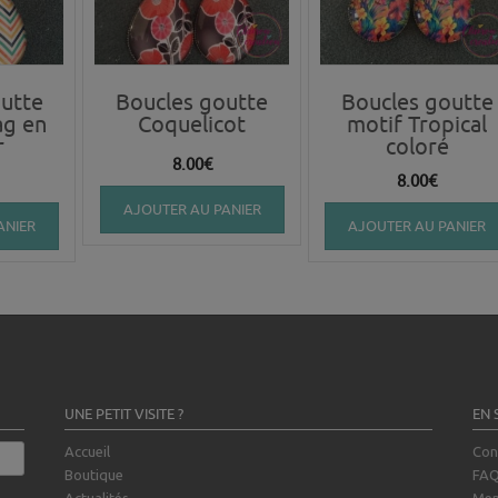
utte
Boucles goutte
Boucles goutte
ag en
Coquelicot
motif Tropical
r
coloré
8.00
€
8.00
€
AJOUTER AU PANIER
ANIER
AJOUTER AU PANIER
UNE PETIT VISITE ?
EN 
Accueil
Con
Boutique
FA