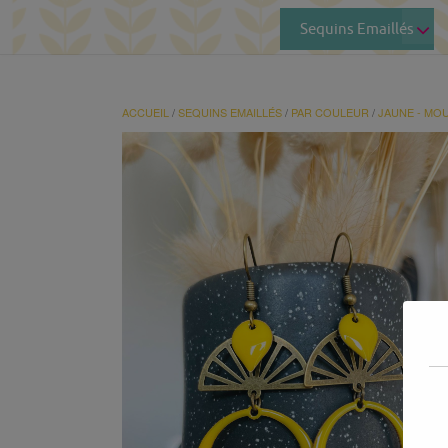
Sequins Emaillés
ACCUEIL
/
SEQUINS EMAILLÉS
/
PAR COULEUR
/
JAUNE - MO