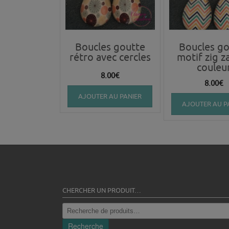
Boucles goutte
Boucles go
rétro avec cercles
motif zig z
couleu
8.00
€
8.00
€
AJOUTER AU PANIER
AJOUTER AU P
CHERCHER UN PRODUIT…
Recherche
pour :
Recherche