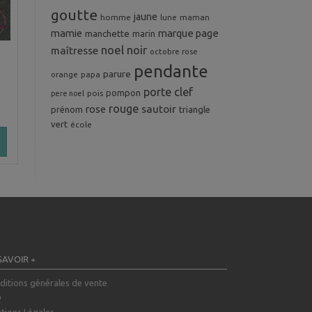
goutte
jaune
homme
maman
lune
mamie
marque page
manchette
marin
noel
noir
maîtresse
octobre rose
pendante
parure
orange
papa
porte clef
pompon
pois
pere noel
rouge
rose
sautoir
prénom
triangle
vert
école
SAVOIR +
ditions générales de vente
Q