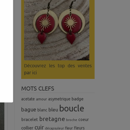
Découvrez les top des ventes
par ici
MOTS CLEFS
badge
acetate
asymetrique
amour
boucle
bague
bleu
blanc
bretagne
bracelet
coeur
broche
cuir
collier
fleurs
fleur
décapsuleur