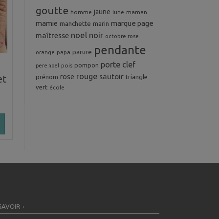
goutte
jaune
homme
maman
lune
mamie
marque page
manchette
marin
noel
noir
maîtresse
octobre rose
pendante
parure
orange
papa
porte clef
pompon
pois
pere noel
rouge
rose
sautoir
prénom
triangle
et
vert
école
SAVOIR +