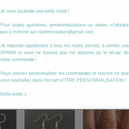
quantité
Ajouter au panier
Je vous souhaite une belle visite !
de
Boucles
Sandra
Pour toutes questions, personnalisations ou autres, n'hésitez
Catégories :
Jaune - Moutarde - Orange
,
Sequins Emaillés
(5)
Étiquette :
boucle
pas à m'écrire sur claironcreation@gmail.com
Description
Je réponds rapidement à tous les mails, pensez à vérifier vos
SPAMS si vous ne trouvez pas ma réponse ou le récap' de
votre commande !
Nouvelle paire de Boucles d’oreilles !
Vous pouvez personnaliser les commandes et inscrire ce que
Clairon Création
vous souhaitez dans l'encart VOTRE PERSONNALISATION !
Belle visite :)