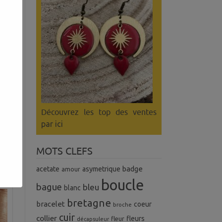
Découvrez les top des ventes
par ici
MOTS CLEFS
badge
acetate
asymetrique
amour
boucle
bague
bleu
blanc
bretagne
bracelet
coeur
broche
cuir
collier
fleurs
fleur
décapsuleur