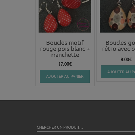
Boucles motif
Boucles go
rouge pois blanc +
rétro avec c
manchette
8.00
€
17.00
€
AJOUTER AU P
AJOUTER AU PANIER
CHERCHER UN PRODUIT…