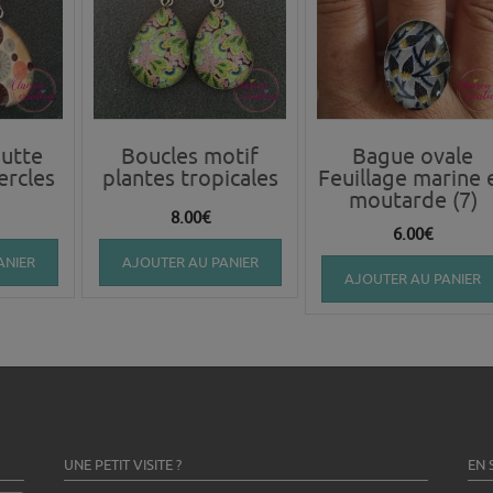
utte
Boucles motif
Bague ovale
ercles
plantes tropicales
Feuillage marine 
moutarde (7)
8.00
€
6.00
€
ANIER
AJOUTER AU PANIER
AJOUTER AU PANIER
UNE PETIT VISITE ?
EN 