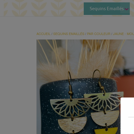
Sequins Emaillés
ACCUEIL
/
SEQUINS EMAILLÉS
/
PAR COULEUR
/
JAUNE - MO