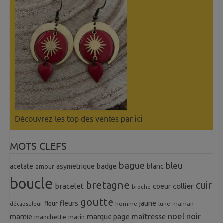
Découvrez les top des ventes
par ici
MOTS CLEFS
bague
bleu
badge
acetate
asymetrique
blanc
amour
boucle
bretagne
cuir
collier
bracelet
coeur
broche
goutte
fleurs
jaune
fleur
homme
maman
décapsuleur
lune
noel
noir
mamie
marque page
maîtresse
manchette
marin