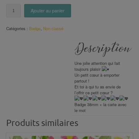
quantité
Ajouter au panier
de
Carte
Badge
Catégories :
Badge
,
Non classé
coeur
Description
Une jolie attention qui fait
toujours plaisir
Un petit cœur à emporter
partout !
Et toi à qui tu as envie de
l’offrir ce petit cœur ?
Badge 38mm + la carte avec
le mot
Produits similaires