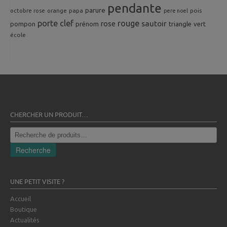
pendante
parure
octobre rose
orange
pois
papa
pere noel
porte clef
rouge
rose
sautoir
pompon
prénom
triangle
vert
école
CHERCHER UN PRODUIT…
Recherche
pour :
Recherche
UNE PETIT VISITE ?
Accueil
Boutique
Actualités