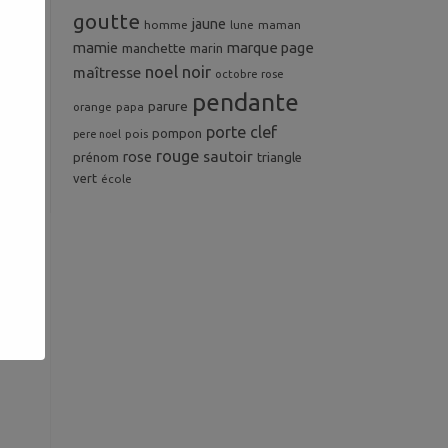
goutte
jaune
homme
maman
lune
mamie
marque page
manchette
marin
 de
noel
noir
maîtresse
octobre rose
pendante
parure
orange
papa
porte clef
pompon
pois
pere noel
rouge
rose
sautoir
prénom
triangle
vert
école