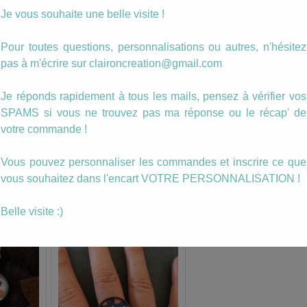
vous ferai un devis) !
Je vous souhaite une belle visite !
Les badges existent en 38 mm ou en 56 mm
Pour toutes questions, personnalisations ou autres, n'hésitez
diamètre.
pas à m'écrire sur claironcreation@gmail.com
(Possibilité aussi en magnet)
Je réponds rapidement à tous les mails, pensez à vérifier vos
SPAMS si vous ne trouvez pas ma réponse ou le récap' de
votre commande !
Vous pouvez personnaliser les commandes et inscrire ce que
vous souhaitez dans l'encart VOTRE PERSONNALISATION !
ussi…
Belle visite :)