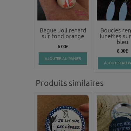
Bague Joli renard
Boucles ren
sur fond orange
lunettes su
bleu
6.00
€
8.00
€
AJOUTER AU PANIER
AJOUTER AU P
Produits similaires