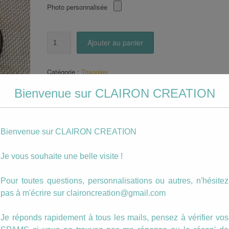
Photo personnalisée
quantité
Ajouter au panier
de
Boucles
triangle
Catégorie :
Triangles
renard
Étiquettes :
boucle
,
jaune
,
marron
,
pendante
,
renard
,
triangle
à
Bienvenue sur CLAIRON CREATION
lunettes
Description
Bienvenue sur CLAIRON CREATION
Boucles Pendantes format triangle.
La taille du motif est de 20mm de diamètre.
Je vous souhaite une belle visite !
Ce MOTIF peut être inséré dans n’importe q
Pour toutes questions, personnalisations ou autres, n'hésitez
type de bijoux ou dans un autre format de boucle
pas à m'écrire sur claironcreation@gmail.com
Je réponds rapidement à tous les mails, pensez à vérifier vos
ussi…