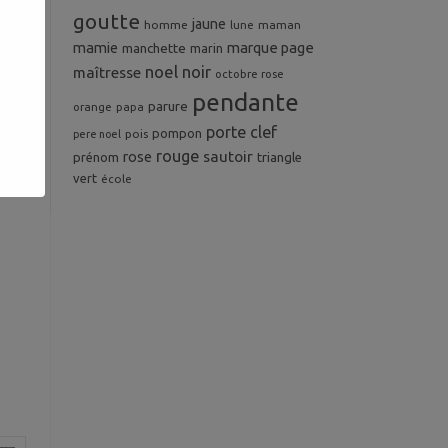
goutte
jaune
homme
maman
lune
mamie
marque page
manchette
marin
noel
noir
maîtresse
octobre rose
pendante
parure
orange
papa
porte clef
pompon
pois
pere noel
rouge
rose
sautoir
prénom
triangle
vert
école