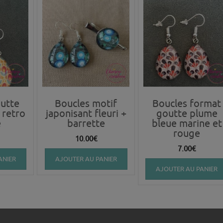
utte
Boucles motif
Boucles format
 retro
japonisant fleuri +
goutte plume
e
barrette
bleue marine et
rouge
10.00
€
7.00
€
ANIER
AJOUTER AU PANIER
AJOUTER AU PANIER