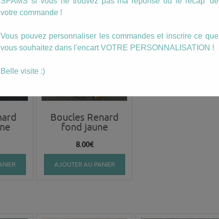
SPAMS si vous ne trouvez pas ma réponse ou le récap' de
votre commande !
Vous pouvez personnaliser les commandes et inscrire ce que
vous souhaitez dans l'encart VOTRE PERSONNALISATION !
Belle visite :)
nard
Boucles Renard
une
fond jaune
8.00
€
ANIER
AJOUTER AU PANIER