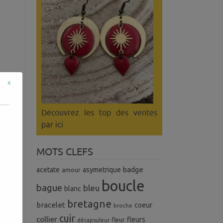
x
Découvrez les top des ventes
par ici
MOTS CLEFS
badge
acetate
asymetrique
amour
uel
boucle
s.
bague
bleu
blanc
bretagne
bracelet
coeur
broche
cuir
collier
fleurs
fleur
décapsuleur