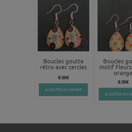
Boucles goutte
Boucles go
rétro avec cercles
motif Fleurs
orang
8.00
€
8.00
€
AJOUTER AU PANIER
AJOUTER AU P