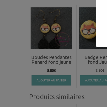
Boucles Pendantes
Badge Re
Renard fond jaune
fond Ja
8.00
€
2.50
€
AJOUTER AU PANIER
AJOUTER AU P
Produits similaires