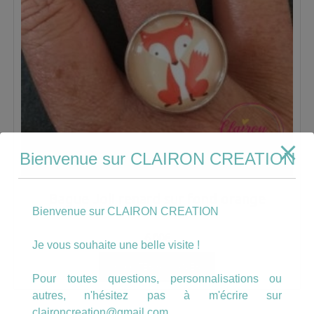
Bienvenue sur CLAIRON CREATION
Bague Joli renard sur fond orange
Bienvenue sur CLAIRON CREATION
6.00
€
Je vous souhaite une belle visite !
AJOUTER AU PANIER
Pour toutes questions, personnalisations ou
autres, n'hésitez pas à m'écrire sur
claironcreation@gmail.com