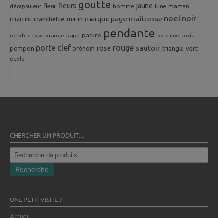
goutte
fleurs
jaune
fleur
homme
maman
décapsuleur
lune
noel
noir
mamie
marque page
maîtresse
manchette
marin
pendante
parure
octobre rose
orange
pois
papa
pere noel
porte clef
rouge
rose
sautoir
pompon
prénom
triangle
vert
école
CHERCHER UN PRODUIT…
Recherche
pour :
Recherche
UNE PETIT VISITE ?
Accueil