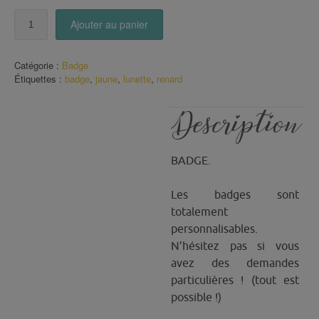
quantité
Ajouter au panier
de
Badge
Renard
Catégorie :
Badge
fond
Étiquettes :
badge
,
jaune
,
lunette
,
renard
Jaune
Description
BADGE.
Les badges sont
totalement
personnalisables.
N’hésitez pas si vous
avez des demandes
particulières ! (tout est
possible !)