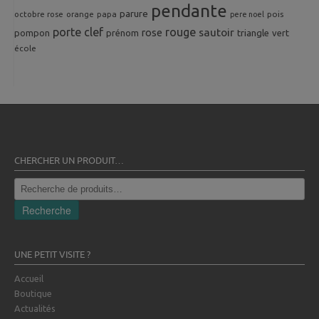
pendante
parure
octobre rose
orange
pois
papa
pere noel
porte clef
rouge
rose
sautoir
pompon
prénom
triangle
vert
école
CHERCHER UN PRODUIT…
Recherche
pour :
Recherche
UNE PETIT VISITE ?
Accueil
Boutique
Actualités