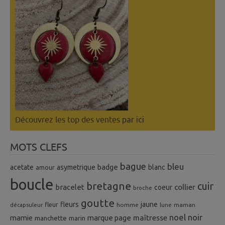
Découvrez les top des ventes
par ici
MOTS CLEFS
bague
bleu
badge
acetate
asymetrique
blanc
amour
boucle
bretagne
cuir
collier
bracelet
coeur
broche
goutte
fleurs
jaune
fleur
homme
maman
décapsuleur
lune
noel
noir
mamie
marque page
maîtresse
manchette
marin