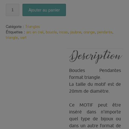
quantité
Ajouter au panier
de
Boucles
triangle
Catégorie :
Triangles
motifs
Étiquettes :
arc en ciel
,
boucle
,
incas
,
jaubne
,
orange
,
pendante
,
Incas
triangle
,
vert
Description
Boucles Pendantes
format triangle.
La taille du motif est de
20mm de diamètre.
Ce MOTIF peut être
inséré dans n’importe
quel type de bijoux ou
dans un autre format de