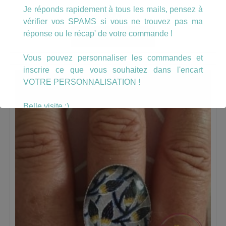
Je réponds rapidement à tous les mails, pensez à
8.00
€
vérifier vos SPAMS si vous ne trouvez pas ma
réponse ou le récap' de votre commande !
AJOUTER AU PANIER
Vous pouvez personnaliser les commandes et
inscrire ce que vous souhaitez dans l'encart
VOTRE PERSONNALISATION !
Belle visite :)