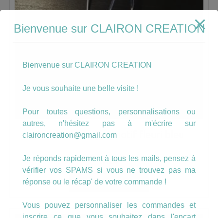
Bienvenue sur CLAIRON CREATION
Bienvenue sur CLAIRON CREATION
Je vous souhaite une belle visite !
Pour toutes questions, personnalisations ou
autres, n'hésitez pas à m'écrire sur
Boucles hameçon motif fleuri bleu
claironcreation@gmail.com
Je réponds rapidement à tous les mails, pensez à
8.00
€
vérifier vos SPAMS si vous ne trouvez pas ma
réponse ou le récap' de votre commande !
AJOUTER AU PANIER
Vous pouvez personnaliser les commandes et
inscrire ce que vous souhaitez dans l'encart