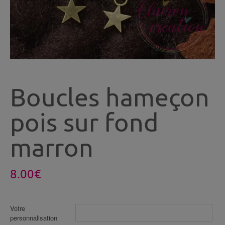
Boucles hameçon
pois sur fond
marron
8.00
€
Votre
personnalisation