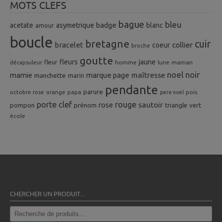
MOTS CLEFS
bague
bleu
badge
acetate
asymetrique
blanc
amour
boucle
bretagne
cuir
collier
bracelet
coeur
broche
goutte
fleurs
jaune
fleur
homme
maman
décapsuleur
lune
noel
noir
mamie
marque page
maîtresse
manchette
marin
pendante
parure
octobre rose
orange
pois
papa
pere noel
porte clef
rouge
rose
sautoir
pompon
prénom
triangle
vert
école
CHERCHER UN PRODUIT…
Recherche
pour :