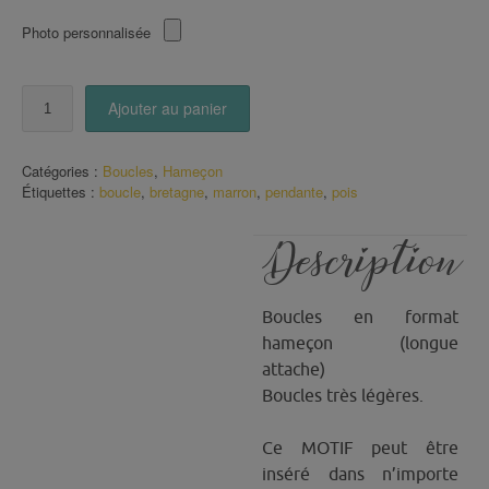
Photo personnalisée
quantité
Ajouter au panier
de
Boucles
hameçon
Catégories :
Boucles
,
Hameçon
pois
Étiquettes :
boucle
,
bretagne
,
marron
,
pendante
,
pois
sur
fond
marron
Description
Boucles en format
hameçon (longue
attache)
Boucles très légères.
Ce MOTIF peut être
inséré dans n’importe