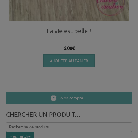
La vie est belle !
6.00
€
AJOUTER AU PANIER
Mon compte
CHERCHER UN PRODUIT…
Recherche
pour :
Recherche