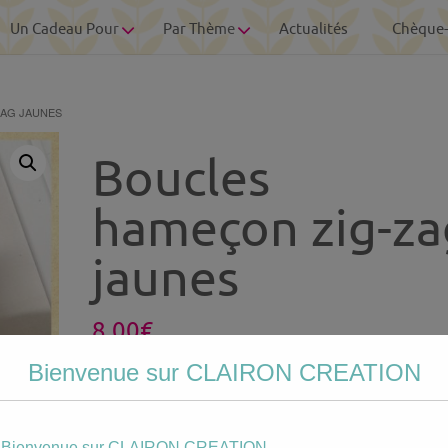
Un Cadeau Pour
Par Thème
Actualités
Chèque
ZAG JAUNES
Boucles
hameçon zig-za
jaunes
8.00
€
Bienvenue sur CLAIRON CREATION
Votre
personnalisation
Bienvenue sur CLAIRON CREATION