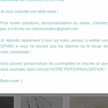
Photo personnalisée
Je vous souhaite une belle visite !
quantité
Ajouter au panier
de
Pour toutes questions, personnalisations ou autres, n'hésitez
Boucles
pas à m'écrire sur claironcreation@gmail.com
hameçon
Catégories :
Boucles
,
Hameçon
zig-
Étiquettes :
boucle
,
bretagne
,
jaune
,
pendante
zag
Je réponds rapidement à tous les mails, pensez à vérifier vos
jaunes
SPAMS si vous ne trouvez pas ma réponse ou le récap' de
ache)
votre commande !
Vous pouvez personnaliser les commandes et inscrire ce que
mporte quel
vous souhaitez dans l'encart VOTRE PERSONNALISATION !
de boucles.
Belle visite :)