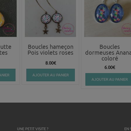
utte
Boucles hameçon
Boucles
tes
Pois violets roses
dormeuses Anan
coloré
8.00
€
6.00
€
ANIER
AJOUTER AU PANIER
AJOUTER AU PANIER
UNE PETIT VISITE ?
EN 