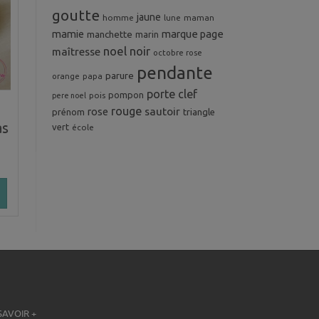
goutte
jaune
homme
maman
lune
mamie
marque page
manchette
marin
noel
noir
maîtresse
octobre rose
pendante
parure
orange
papa
porte clef
pompon
pois
pere noel
rouge
rose
sautoir
prénom
triangle
as
vert
école
SAVOIR +