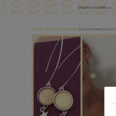
Sequins Emaillés
ACCUEIL
/
BOUCLES
/
HAMEÇON
/ BOUCLES HAMEÇON ZIG-