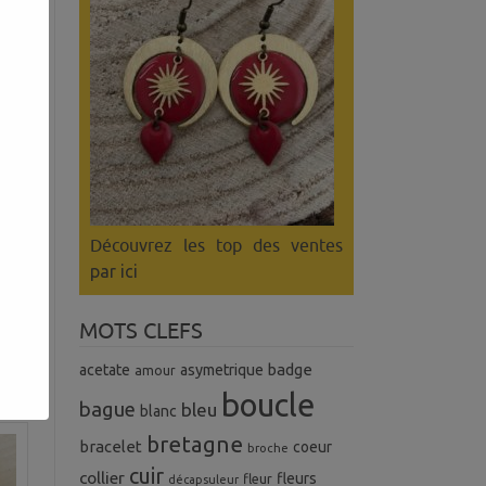
Découvrez les top des ventes
par ici
MOTS CLEFS
badge
acetate
asymetrique
amour
boucle
bague
bleu
blanc
bretagne
bracelet
coeur
broche
cuir
collier
fleurs
fleur
décapsuleur