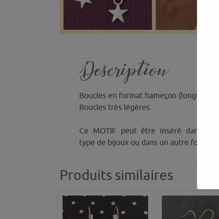
Description
Boucles en format hameçon (longue att
Boucles très légères.
Ce MOTIF peut être inséré dans n’i
type de bijoux ou dans un autre format 
Produits similaires