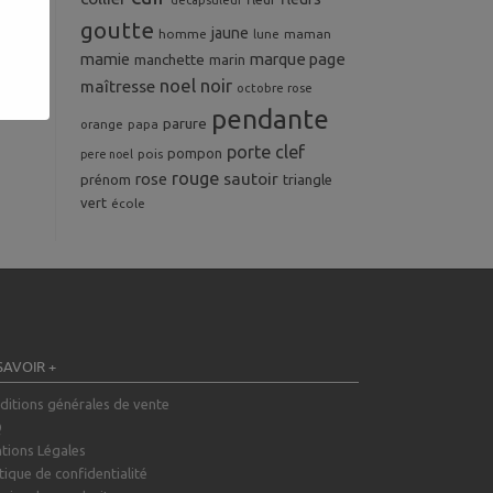
décapsuleur
goutte
jaune
homme
maman
lune
mamie
marque page
manchette
marin
noel
noir
maîtresse
octobre rose
pendante
parure
orange
papa
porte clef
pompon
pois
pere noel
rouge
rose
sautoir
prénom
triangle
vert
école
SAVOIR +
ditions générales de vente
Q
tions Légales
tique de confidentialité