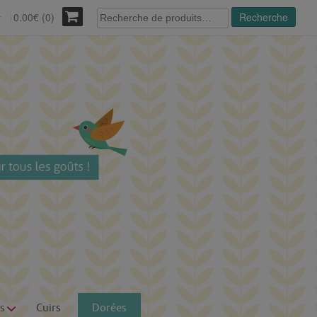
Recherche
0.00€ (0)
Recherche
r
pour :
s
Cuirs
Dorées