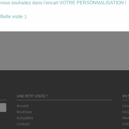
vous souhaitez dans l'encart VOTRE PERSONNALISATION !
Belle visite :)
UNE PETIT VISITE ?
EN 
Accueil
Con
Boutique
FA
Actualités
Men
Contact
Poli