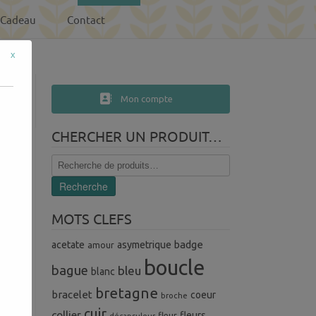
-Cadeau
Contact
x
Mon compte
CHERCHER UN PRODUIT…
Recherche
pour :
Recherche
MOTS CLEFS
badge
acetate
asymetrique
amour
boucle
bague
bleu
blanc
bretagne
bracelet
coeur
broche
cuir
collier
fleurs
fleur