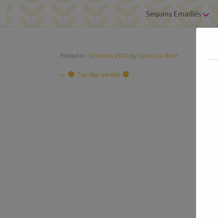
Sequins Emaillés
Posted on
12 janvier 2024
by
Claire Le Roch
Post
←
Top des ventes
navigation