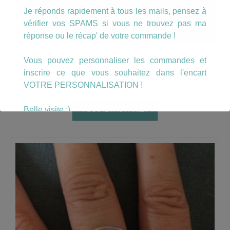
Je réponds rapidement à tous les mails, pensez à
vérifier vos SPAMS si vous ne trouvez pas ma
réponse ou le récap' de votre commande !
Porte Clé On t’aime Mamie
Vous pouvez personnaliser les commandes et
inscrire ce que vous souhaitez dans l'encart
VOTRE PERSONNALISATION !
11.00
€
Belle visite :)
AJOUTER AU PANIER