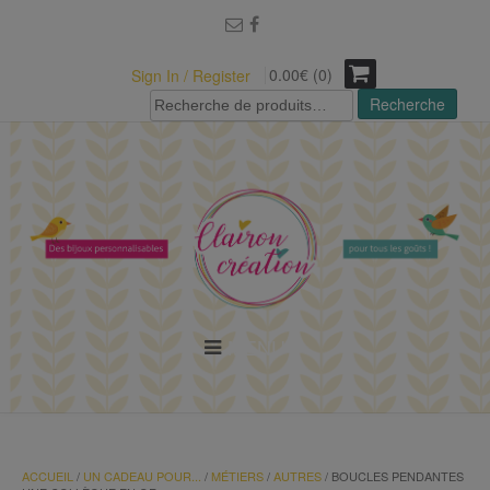
modal-check
0.00€ (0)
Sign In / Register
Recherche
Recherche
pour :
MENU
ACCUEIL
/
UN CADEAU POUR...
/
MÉTIERS
/
AUTRES
/ BOUCLES PENDANTES