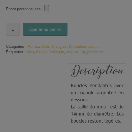
Photo personnalisée
quantité
Ajouter au panier
de
Boucles
pendantes
Catégories :
Autres
,
Avec Triangles
,
Un cadeau pour...
Une
Étiquettes :
bleu
,
boucle
,
collegue
,
eventail
,
or
,
pendante
Collègue
en
or
Description
Boucles Pendantes avec
un triangle argentée en
dessous.
La taille du motif est de
14mm de diamètre. Les
boucles restent légères.