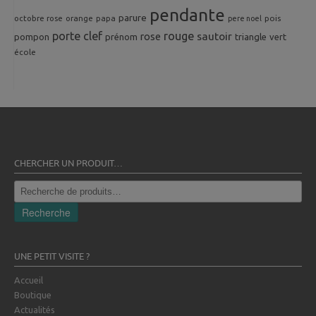
pendante
parure
octobre rose
orange
pois
papa
pere noel
porte clef
rouge
rose
sautoir
pompon
prénom
triangle
vert
école
CHERCHER UN PRODUIT…
Recherche
pour :
Recherche
UNE PETIT VISITE ?
Accueil
Boutique
Actualités