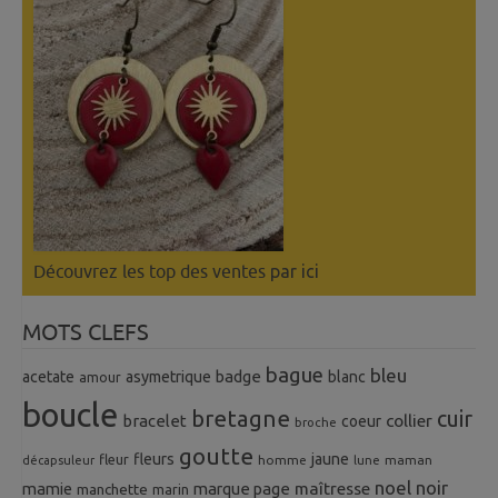
Découvrez les top des ventes
par ici
MOTS CLEFS
bague
bleu
badge
acetate
asymetrique
blanc
amour
boucle
bretagne
cuir
collier
bracelet
coeur
broche
goutte
fleurs
jaune
fleur
homme
maman
décapsuleur
lune
noel
noir
mamie
marque page
maîtresse
manchette
marin