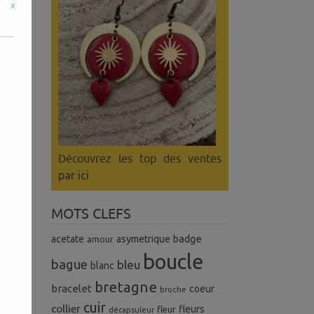
x
Découvrez les top des ventes
par ici
MOTS CLEFS
badge
acetate
asymetrique
amour
boucle
bague
bleu
blanc
bretagne
bracelet
coeur
broche
cuir
collier
fleurs
fleur
décapsuleur