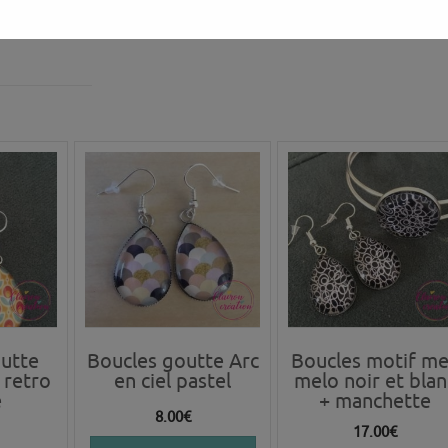
ouverez au
utte
Boucles goutte Arc
Boucles motif me
 retro
en ciel pastel
melo noir et blan
e
+ manchette
8.00
€
17.00
€