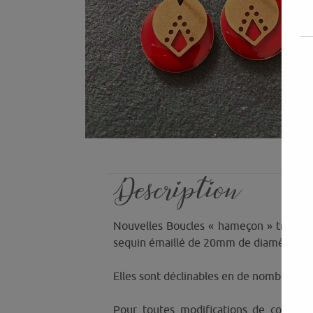
Description
Nouvelles Boucles « hameçon » très lé
sequin émaillé de 20mm de diamètre !
Elles sont déclinables en de nombreuse
Pour toutes modifications de coloris,