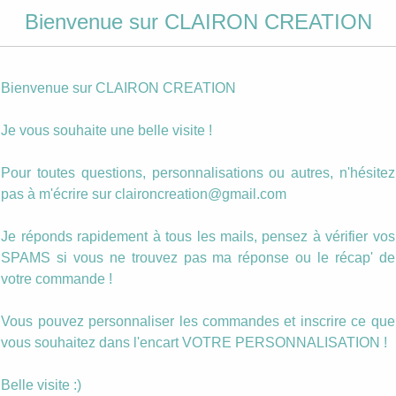
Votre
personnalisation
Bienvenue sur CLAIRON CREATION
Photo personnalisée
Bienvenue sur CLAIRON CREATION
quantité
Ajouter au panier
de
Je vous souhaite une belle visite !
Boucles
"Hameçon"
Catégories :
Dans les Rouges
,
Sequins Emaillés
Pour toutes questions, personnalisations ou autres, n'hésitez
sequin
Étiquettes :
boucle
,
hamecon
,
rouge
,
sequin émaillé
Rouge
pas à m'écrire sur claironcreation@gmail.com
émaillé
(84)
Je réponds rapidement à tous les mails, pensez à vérifier vos
SPAMS si vous ne trouvez pas ma réponse ou le récap' de
votre commande !
gères et son
Vous pouvez personnaliser les commandes et inscrire ce que
vous souhaitez dans l'encart VOTRE PERSONNALISATION !
s couleurs…
Belle visite :)
 merci de le