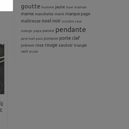
goutte
jaune
homme
maman
lune
mamie
marque page
manchette
marin
noel
noir
maîtresse
octobre rose
pendante
parure
orange
papa
porte clef
pompon
pois
pere noel
rouge
rose
sautoir
prénom
triangle
vert
école
li
c