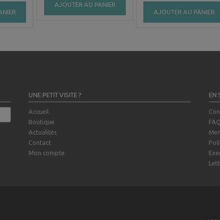
AJOUTER AU PANIER
ANIER
AJOUTER AU PANIER
UNE PETIT VISITE ?
EN 
Accueil
Con
Boutique
FA
Actualités
Men
Contact
Poli
Mon compte
Exe
Lett