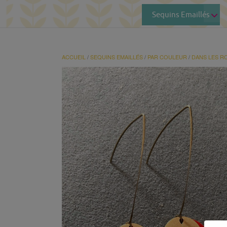
Sequins Emaillés
ACCUEIL
/
SEQUINS EMAILLÉS
/
PAR COULEUR
/
DANS LES R